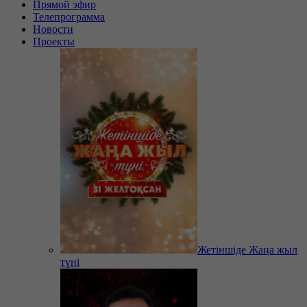
Прямой эфир
Телепрограмма
Новости
Проекты
Жетіншіде Жаңа жыл
түні