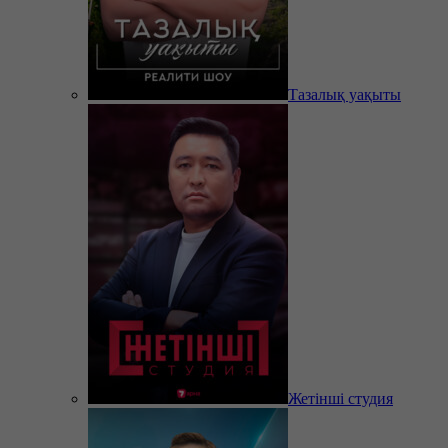
Тазалық уақыты
Жетінші студия