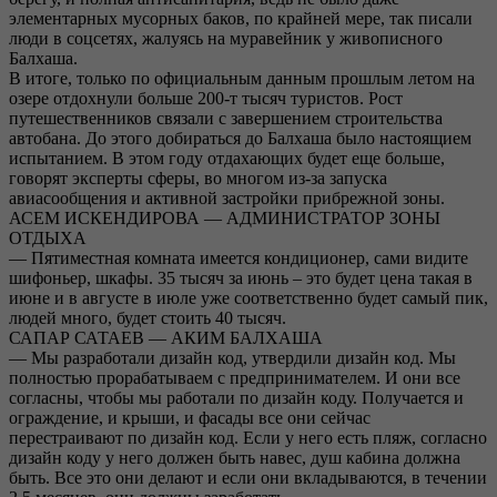
элементарных мусорных баков, по крайней мере, так писали
люди в соцсетях, жалуясь на муравейник у живописного
Балхаша.
В итоге, только по официальным данным прошлым летом на
озере отдохнули больше 200-т тысяч туристов. Рост
путешественников связали с завершением строительства
автобана. До этого добираться до Балхаша было настоящием
испытанием. В этом году отдахающих будет еще больше,
говорят эксперты сферы, во многом из-за запуска
авиасообщения и активной застройки прибрежной зоны.
АСЕМ ИСКЕНДИРОВА — АДМИНИСТРАТОР ЗОНЫ
ОТДЫХА
— Пятиместная комната имеется кондиционер, сами видите
шифоньер, шкафы. 35 тысяч за июнь – это будет цена такая в
июне и в августе в июле уже соответственно будет самый пик,
людей много, будет стоить 40 тысяч.
САПАР САТАЕВ — АКИМ БАЛХАША
— Мы разработали дизайн код, утвердили дизайн код. Мы
полностью прорабатываем с предпринимателем. И они все
согласны, чтобы мы работали по дизайн коду. Получается и
ограждение, и крыши, и фасады все они сейчас
перестраивают по дизайн код. Если у него есть пляж, согласно
дизайн коду у него должен быть навес, душ кабина должна
быть. Все это они делают и если они вкладываются, в течении