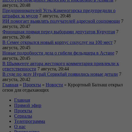
августа, 20:48
Предпринимателей Усть-Каменогорска предупредили о
штрафах за мусор
7 августа, 20:48
ИИ помогает выявлять получателей адресной соцпомощи
7
августа, 20:47
Финишная прямая перед выборами депутатов Курултая
7
августа, 20:46
В Семее открылся новый корпус соцуслуг на 100 мест
7
августа, 20:45
Новые подробности дела о гибели фельдшера в Астане
7
августа, 20:45
В Шымкенте автора жестокого комментария привлекли к
ответственности
7 августа, 20:44
В суде по делу Нурай Серикбай появились новые детали
7
августа, 20:42
Главная
»
Проекты
»
Новости
»
Курортный Балхаш открыл
сезон для отдыхающих
Главная
Прямой эфир
Проекты
Сериалы
Телепрограмма
О нас
Руководство