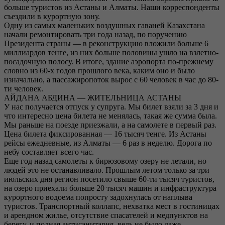
больше туристов из Астаны и Алматы. Наши корреспонденты
съездили в курортную зону.
Одну из самых маленьких воздушных гаваней Казахстана
начали ремонтировать три года назад, по поручению
Президента страны — в реконструкцию вложили больше 6
миллиардов тенге, из них больше половины ушло на взлетно-
посадочную полосу. В итоге, здание аэропорта по-прежнему
словно из 60-х годов прошлого века, каким оно и было
изначально, а пассажиропоток вырос с 60 человек в час до 80-
ти человек.
АЙДАНА АБДИНА — ЖИТЕЛЬНИЦА АСТАНЫ
У нас получается отпуск у супруга. Мы билет взяли за 3 дня и
что интересно цена билета не менялась, такая же сумма была.
Мы раньше на поезде приезжали, а на самолете в первый раз.
Цена билета фиксированная — 16 тысяч тенге. Из Астаны
рейсы ежедневные, из Алматы — 6 раз в неделю. Дорога по
небу составляет всего час.
Еще год назад самолеты к бирюзовому озеру не летали, но
людей это не останавливало. Прошлым летом только за три
июльских дня регион посетило свыше 60-ти тысяч туристов,
на озеро приехали больше 20 тысяч машин и инфраструктура
курортного водоема попросту задохнулась от наплыва
туристов. Транспортный коллапс, нехватка мест в гостиницах
и арендном жилье, отсутствие спасателей и медпунктов на
берегу, и полная антисанитария, ведь не было даже