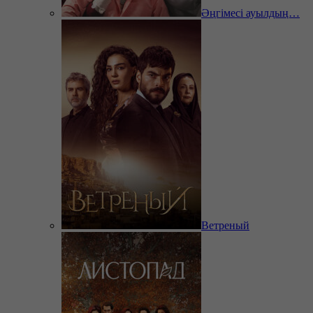
Әңгімесі ауылдың…
Ветреный