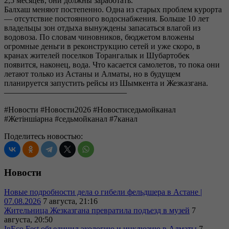
2,5 месяцев, они должны заработать.
Балхаш меняют постепенно. Одна из старых проблем курорта
— отсутствие постоянного водоснабжения. Больше 10 лет
владельцы зон отдыха вынуждены запасаться влагой из
водовоза. По словам чиновников, бюджетом вложены
огромные деньги в реконструкцию сетей и уже скоро, в
кранах жителей поселков Торангалык и Шубартобек
появится, наконец, вода. Что касается самолетов, то пока они
летают только из Астаны и Алматы, но в будущем
планируется запустить рейсы из Шымкента и Жезказгана.
———————————————
#Новости #Новости2026 #Новостиседьмойканал
#Жетіншіарна #седьмойканал #7канал
Поделитесь новостью:
Новости
Новые подробности дела о гибели фельдшера в Астане |
07.08.2026
7 августа, 21:16
Жительница Жезказгана превратила подъезд в музей
7
августа, 20:50
InEco Fest объединил экологию и инклюзию в Алматы
7