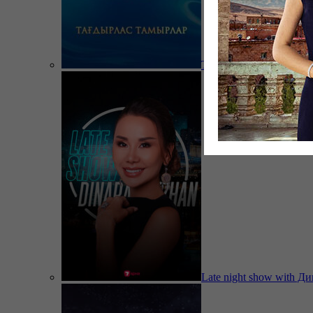
Тағдырлас тамырлар
Late night show with Д