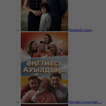
Далёкий город
Әңгімесі ауылдың…