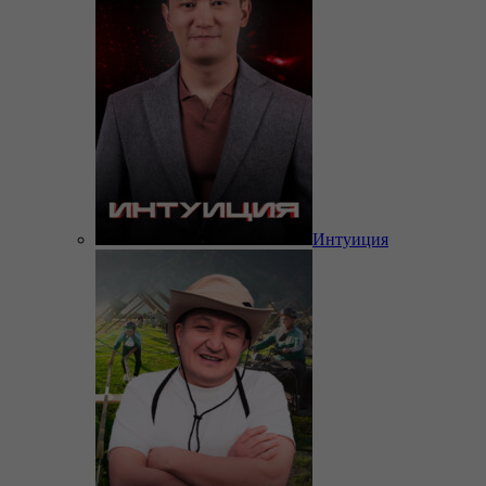
Интуиция