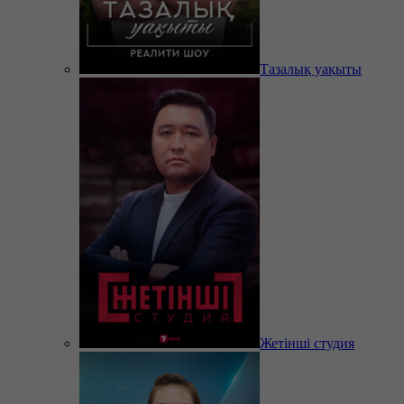
Тазалық уақыты
Жетінші студия