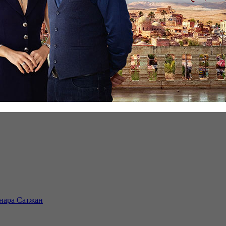
инара Сатжан