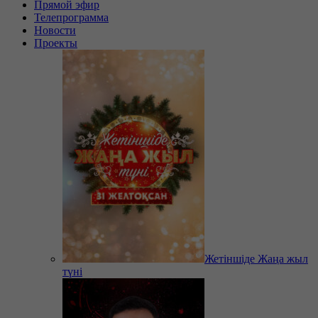
Прямой эфир
Телепрограмма
Новости
Проекты
Жетіншіде Жаңа жыл
түні