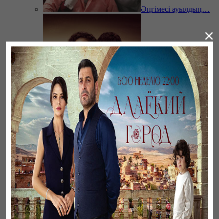
Әңгімесі ауылдың…
×
Ветреный