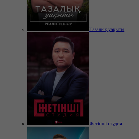
Тазалық уақыты
Жетінші студия