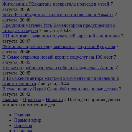
Жительница Жезказгана превратила подъезд в музей
7
августа, 20:50
InEco Fest объединил экологию и инклюзию в Алматы
7
августа, 20:48
Предпринимателей Усть-Каменогорска предупредили о
штрафах за мусор
7 августа, 20:48
ИИ помогает выявлять получателей адресной соцпомощи
7
августа, 20:47
Финишная прямая перед выборами депутатов Курултая
7
августа, 20:46
В Семее открылся новый корпус соцуслуг на 100 мест
7
августа, 20:45
Новые подробности дела о гибели фельдшера в Астане
7
августа, 20:45
В Шымкенте автора жестокого комментария привлекли к
ответственности
7 августа, 20:44
В суде по делу Нурай Серикбай появились новые детали
7
августа, 20:42
Главная
»
Проекты
»
Новости
»
Президент принял доклад
министра внутренних дел
Главная
Прямой эфир
Проекты
Сериалы