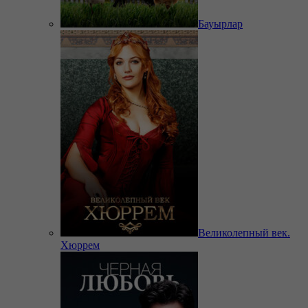
Бауырлар
Великолепный век.
Хюррем