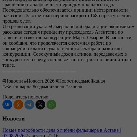
сравнению с аналогичным периодом прошлого года.
Последовательно обеспечивается принцип неотвратимости
наказания. За отчетный период раскрыто 1685 преступлений
прошлых лет.
И о реализации указа «О мерах по либерализации экономики»
рассказал сегодня президенту председатель Агентства по
защите и развитию конкуренции Марат Омаров. В частности,
он сообщил, что продолжается системная работа по
сокращению квазигосударственного сектора и развитию
конкуренции. Совокупный доход активов, передаваемых в
конкурентную среду, составляет почти три с половиной трлн
тенге.
———————————————
#Новости #Новости2026 #Новостиседьмойканал
#Жетіншіарна #седьмойканал #7канал
Поделитесь новостью:
Новости
Новые подробности дела о гибели фельдшера в Астане |
07.08.2026
7 августа, 21:16