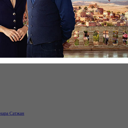
инара Сатжан