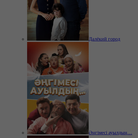
Далёкий город
Әңгімесі ауылдың…