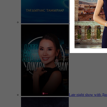
Тағдырлас тамырлар
Late night show with Д