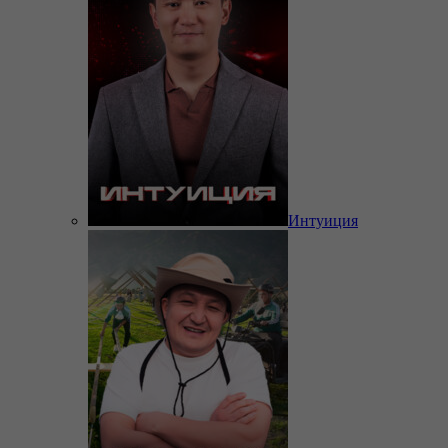
Интуиция