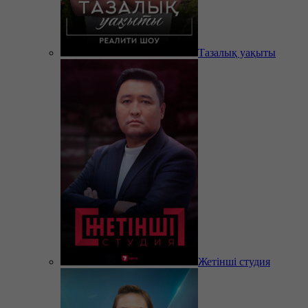
Тазалық уақыты
Жетінші студия