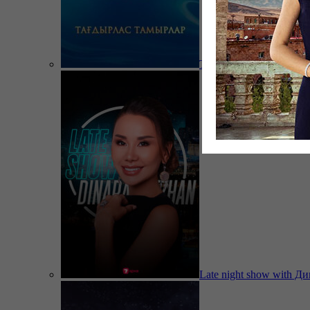
Тағдырлас тамырлар
Late night show with Д