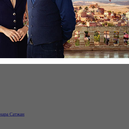
инара Сатжан