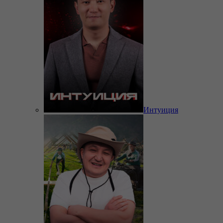
Интуиция