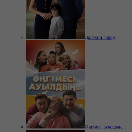
Далёкий город
Әңгімесі ауылдың…