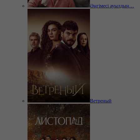
Әңгімесі ауылдың…
Ветреный