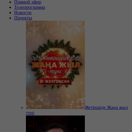
Прямой эфир
Телепрограмма
Новости
Проекты
Жетіншіде Жаңа жыл
түні