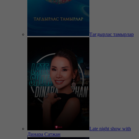
Тағдырлас тамырлар
Late night show with
Динара Сатжан