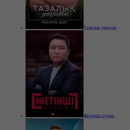
Тазалық уақыты
Жетінші студия