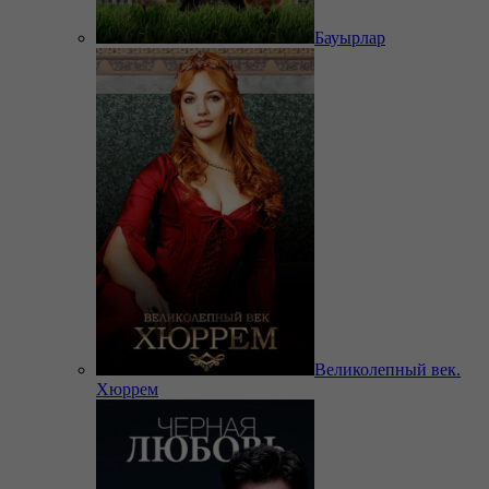
Бауырлар
Великолепный век.
Хюррем