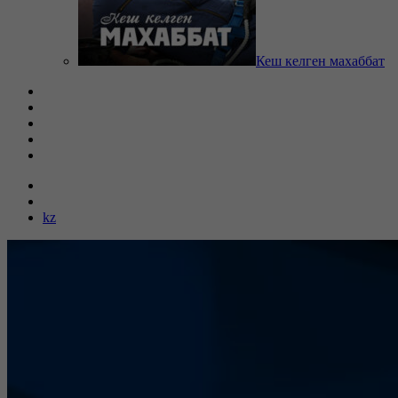
Кеш келген махаббат
kz