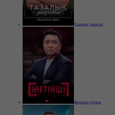
Тазалық уақыты
Жетінші студия