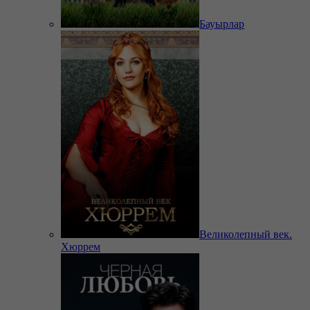
Бауырлар
Великолепный век.
Хюррем