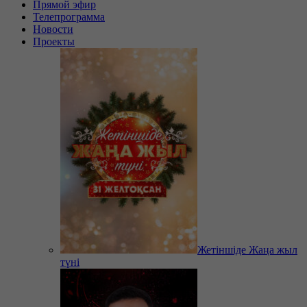
Прямой эфир
Телепрограмма
Новости
Проекты
Жетіншіде Жаңа жыл
түні