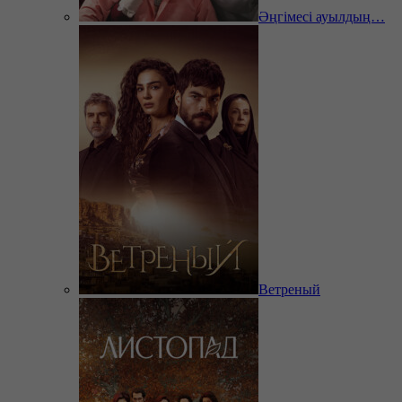
Әңгімесі ауылдың…
Ветреный