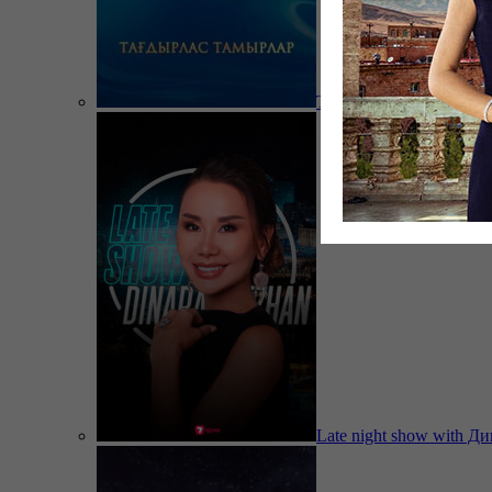
Тағдырлас тамырлар
Late night show with Д