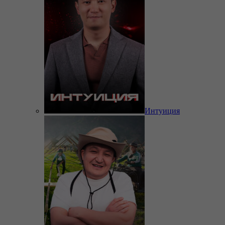
Интуиция