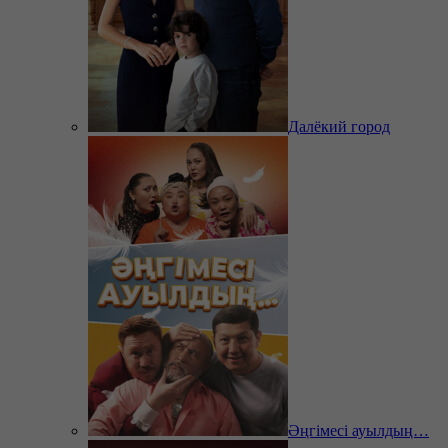
Далёкий город
Әңгімесі ауылдың…