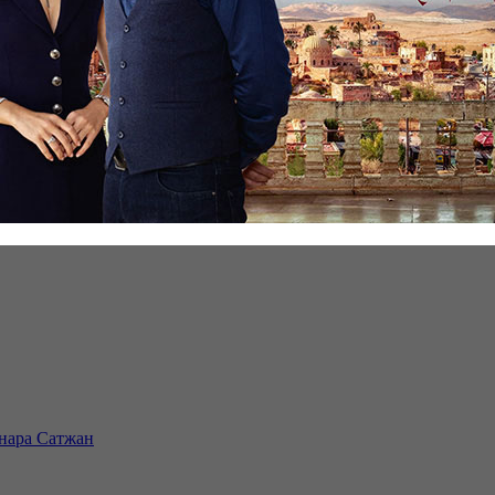
инара Сатжан