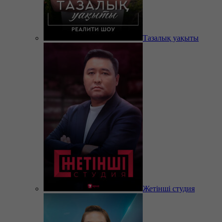
Тазалық уақыты
Жетінші студия