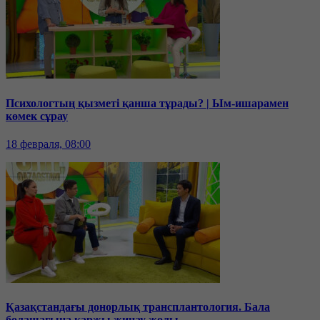
Психологтың қызметі қанша тұрады? | Ым-ишарамен
көмек сұрау
18 февраля, 08:00
Қазақстандағы донорлық трансплантология. Бала
болашағына қаржы жинау жолы.