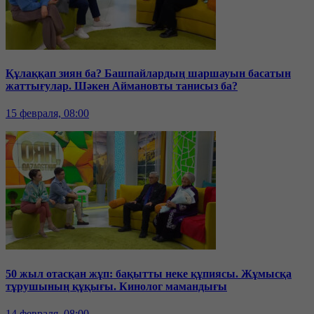
Құлаққап зиян ба? Башпайлардың шаршауын басатын
жаттығулар. Шәкен Аймановты танисыз ба?
15 февраля, 08:00
50 жыл отасқан жұп: бақытты неке құпиясы. Жұмысқа
тұрушының құқығы. Кинолог мамандығы
14 февраля, 08:00