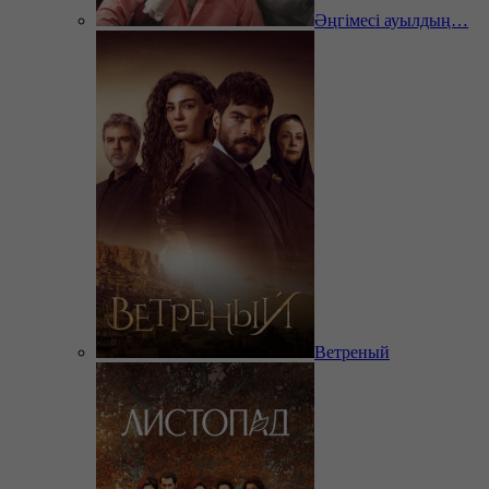
Әңгімесі ауылдың…
Ветреный