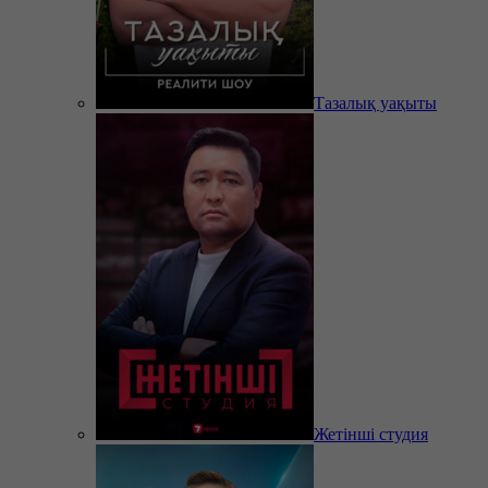
Тазалық уақыты
Жетінші студия