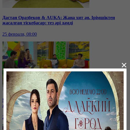
Дастан Оразбеков & AUKA: Жаңа хит ән. Ірімшіктен
жасалған тіскебасар: тез әрі дәмді
25 февраля, 08:00
×
Мистер Бинге пародия! Нумерологтарға кімдер көп
жүгінеді? Көктемгі депрессиямен күрес.
24 февраля, 08:00