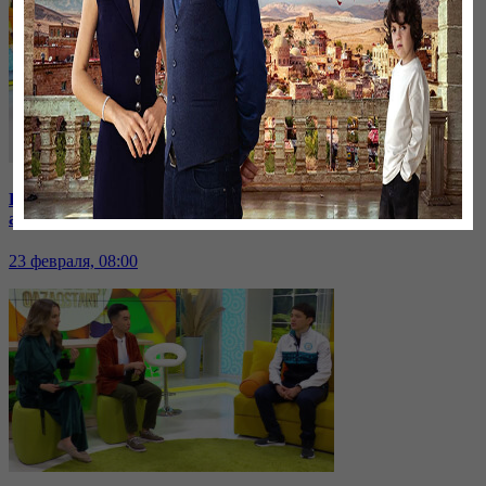
Балаларға арналған тегін әуе билеттері. Еркектік қуатты
арттыру. BMX теуіп үйренеміз
23 февраля, 08:00