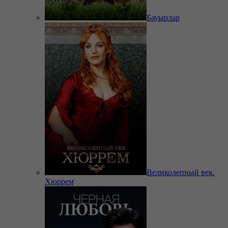
Бауырлар
Великолепный век.
Хюррем