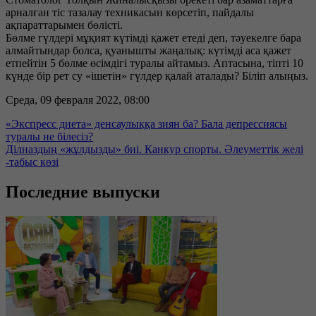
арналған тіс тазалау техникасын көрсетіп, пайдалы
ақпараттарымен бөлісті.
Бөлме гүлдері мұқият күтімді қажет етеді деп, тәуекелге бара
алмайтындар болса, қуанышты жаңалық: күтімді аса қажет
етпейтін 5 бөлме өсімдігі туралы айтамыз. Аптасына, тіпті 10
күнде бір рет су «ішетін» гүлдер қалай аталады? Біліп алыңыз.
Среда, 09 февраля 2022, 08:00
«Экспресс диета» денсаулыққа зиян ба? Бала депрессиясы
туралы не білесіз?
Ділназдың «жұлдызды» биі. Канкур спорты. Әлеуметтік желі
-табыс көзі
Последние выпуски