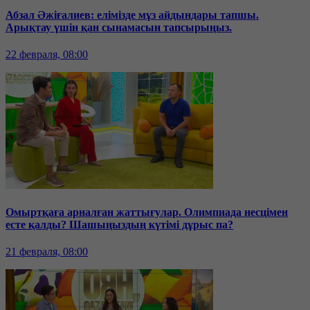
Абзал Әжіғалиев: елімізде мұз айдындары тапшы.
Арықтау үшін қан сынамасын тапсырыңыз.
22 февраля, 08:00
Омыртқаға арналған жаттығулар. Олимпиада несцімен
есте қалды? Шашыңыздың күтімі дұрыс па?
21 февраля, 08:00