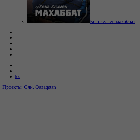
Кеш келген махаббат
kz
Проекты
.
Оян, Qazaqstan