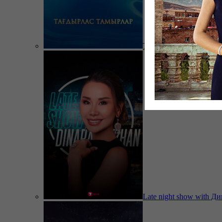
Тағдырлас тамырлар
Late night show with Д