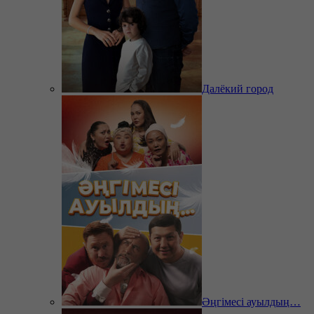
Далёкий город
Әңгімесі ауылдың…