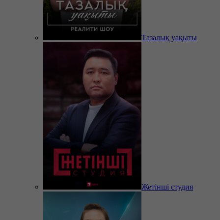
Тазалық уақыты
Жетінші студия