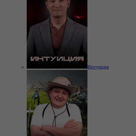
Интуиция