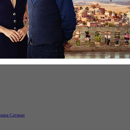
инара Сатжан