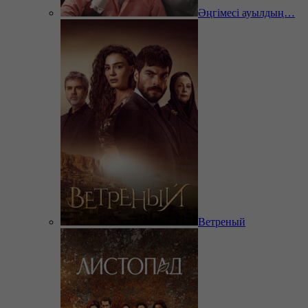
Әңгімесі ауылдың…
Ветреный