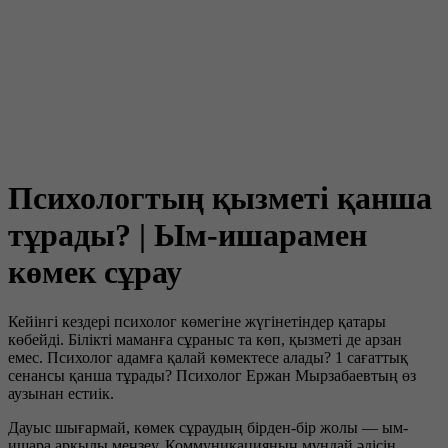
Психологтың қызметі қанша
тұрады? | Ым-ишарамен
көмек сұрау
Кейінгі кездері психолог көмегіне жүгінетіндер қатары
көбейді. Білікті маманға сұраныс та көп, қызметі де арзан
емес. Психолог адамға қалай көмектесе алады? 1 сағаттық
сенансы қанша тұрады? Психолог Ержан Мырзабаевтың өз
аузынан естиік.
Дауыс шығармай, көмек сұраудың бірден-бір жолы — ым-
ишара арқылы меңзеу. Коммуникацияның мұндай әдісін