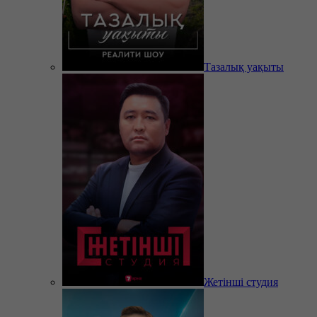
Тазалық уақыты
Жетінші студия