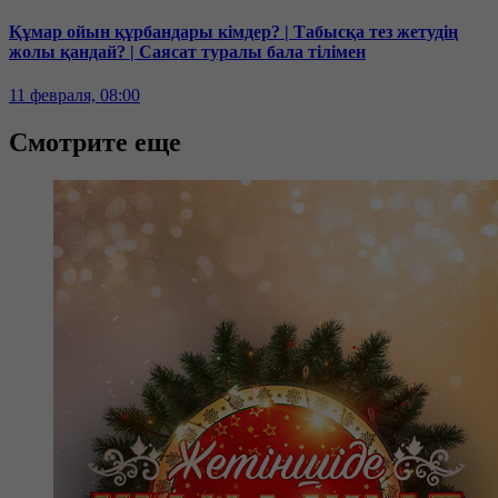
Құмар ойын құрбандары кімдер? | Табысқа тез жетудің
жолы қандай? | Саясат туралы бала тілімен
11 февраля, 08:00
Смотрите еще