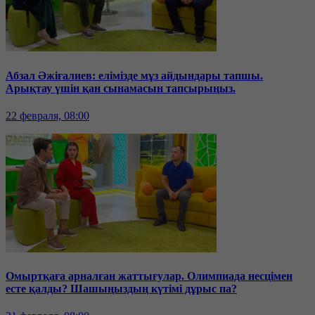
Абзал Әжіғалиев: елімізде мұз айдындары тапшы.
Арықтау үшін қан сынамасын тапсырыңыз.
22 февраля, 08:00
Омыртқаға арналған жаттығулар. Олимпиада несцімен
есте қалды? Шашыңыздың күтімі дұрыс па?