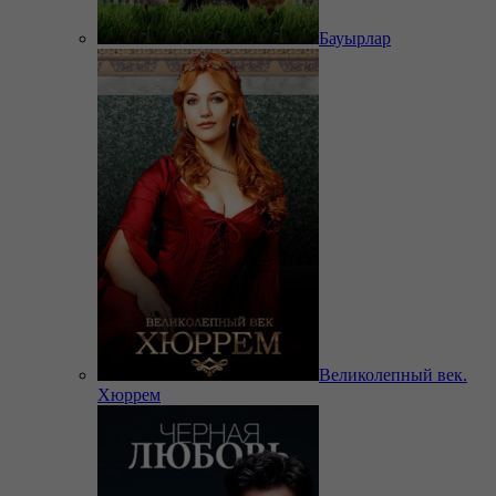
Бауырлар
Великолепный век.
Хюррем