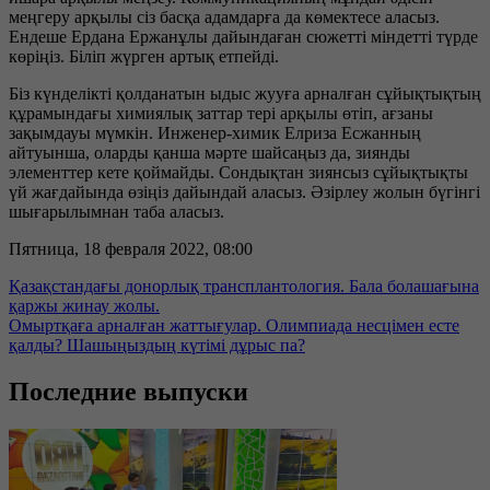
меңгеру арқылы сіз басқа адамдарға да көмектесе аласыз.
Ендеше Ердана Ержанұлы дайындаған сюжетті міндетті түрде
көріңіз. Біліп жүрген артық етпейді.
Біз күнделікті қолданатын ыдыс жууға арналған сұйықтықтың
құрамындағы химиялық заттар тері арқылы өтіп, ағзаны
зақымдауы мүмкін. Инженер-химик Елриза Есжанның
айтуынша, оларды қанша мәрте шайсаңыз да, зиянды
элементтер кете қоймайды. Сондықтан зиянсыз сұйықтықты
үй жағдайында өзіңіз дайындай аласыз. Әзірлеу жолын бүгінгі
шығарылымнан таба аласыз.
Пятница, 18 февраля 2022, 08:00
Қазақстандағы донорлық трансплантология. Бала болашағына
қаржы жинау жолы.
Омыртқаға арналған жаттығулар. Олимпиада несцімен есте
қалды? Шашыңыздың күтімі дұрыс па?
Последние выпуски