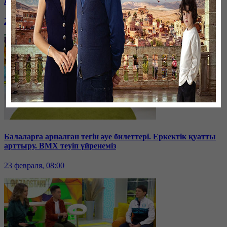
жүгінеді? Көктемгі депрессиямен күрес.
24 февраля, 08:00
Балаларға арналған тегін әуе билеттері. Еркектік қуатты
арттыру. BMX теуіп үйренеміз
23 февраля, 08:00