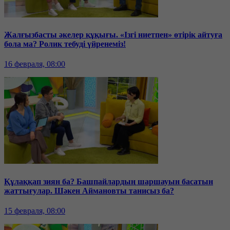
Жалғызбасты әкелер құқығы. «Ізгі ниетпен» өтірік айтуға
бола ма? Ролик тебуді үйренеміз!
16 февраля, 08:00
Құлаққап зиян ба? Башпайлардың шаршауын басатын
жаттығулар. Шәкен Аймановты танисыз ба?
15 февраля, 08:00