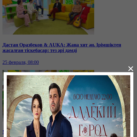
Дастан Оразбеков & AUKA: Жаңа хит ән. Ірімшіктен
жасалған тіскебасар: тез әрі дәмді
25 февраля, 08:00
×
Мистер Бинге пародия! Нумерологтарға кімдер көп