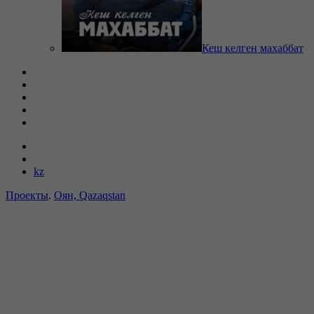
Кеш келген махаббат
kz
Проекты
.
Оян, Qazaqstan