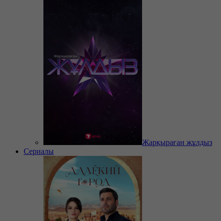
Жарқыраған жұлдыз
Сериалы