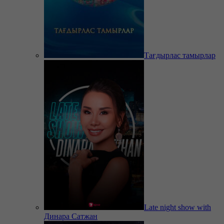
Тағдырлас тамырлар
Late night show with
Динара Сатжан