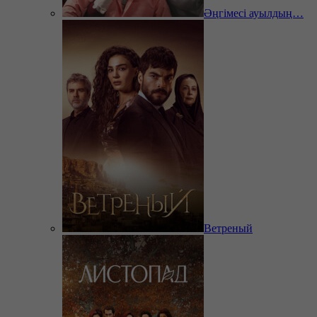
Әңгімесі ауылдың…
Ветреный