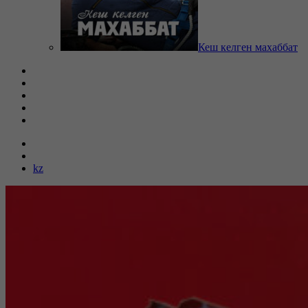
Кеш келген махаббат
kz