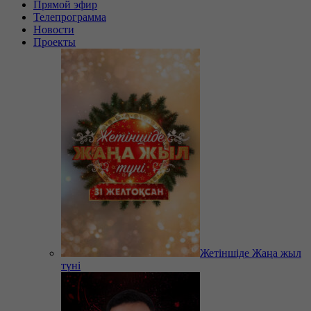
Прямой эфир
Телепрограмма
Новости
Проекты
Жетіншіде Жаңа жыл
түні