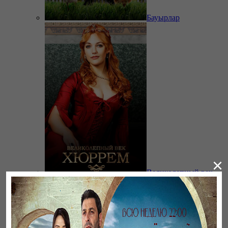
Бауырлар
×
Великолепный век.
Хюррем