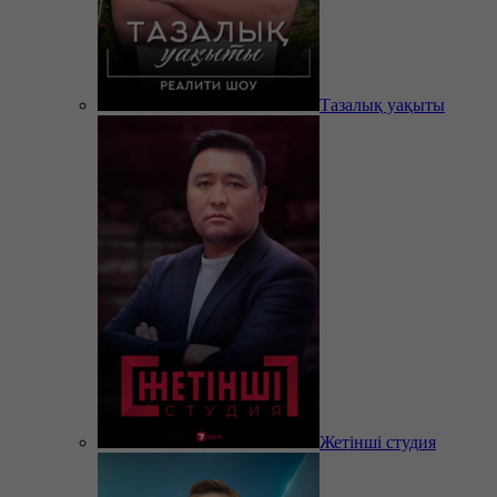
Тазалық уақыты
Жетінші студия