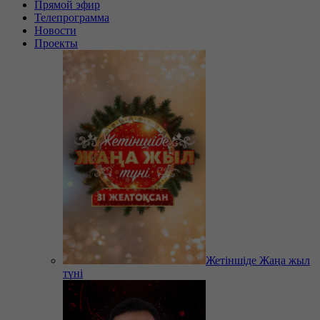
Прямой эфир
Телепрограмма
Новости
Проекты
Жетіншіде Жаңа жыл
түні