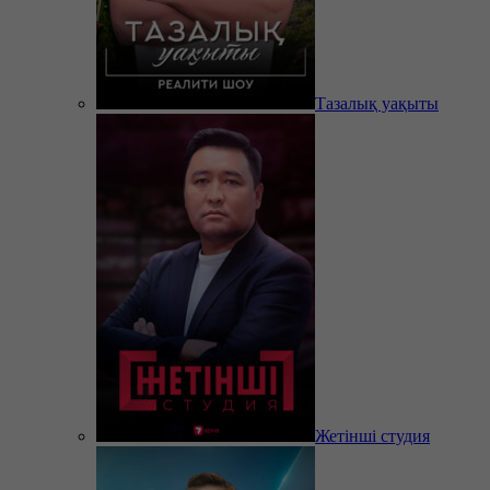
Тазалық уақыты
Жетінші студия