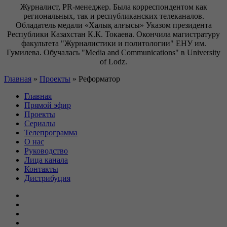
Журналист, PR-менеджер. Была корреспондентом как
региональных, так и республиканских телеканалов.
Обладатель медали «Халық алғысы» Указом президента
Республики Казахстан К.К. Токаева. Окончила магистратуру
факультета "Журналистики и политологии" ЕНУ им.
Гумилева. Обучалась "Media and Communications" в University
of Lodz.
Главная
»
Проекты
»
Реформатор
Главная
Прямой эфир
Проекты
Сериалы
Телепрограмма
О нас
Руководство
Лица канала
Контакты
Дистрибуция