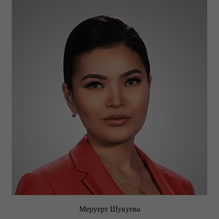
Меруерт Шукуева