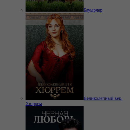
Бауырлар
Великолепный век.
Хюррем