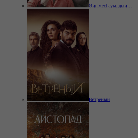
Әңгімесі ауылдың…
Ветреный