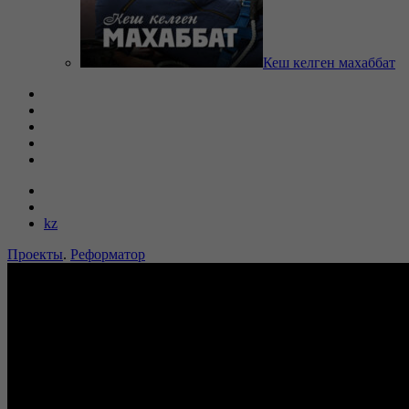
Кеш келген махаббат
kz
Проекты
.
Реформатор