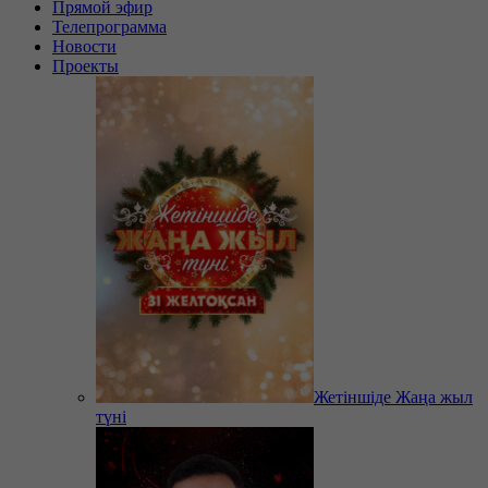
Прямой эфир
Телепрограмма
Новости
Проекты
Жетіншіде Жаңа жыл
түні