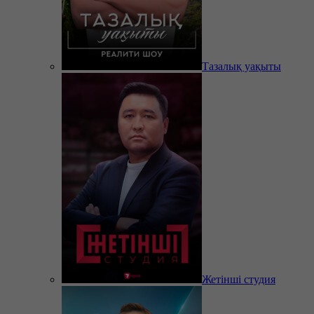
Тазалық уақыты
Жетінші студия