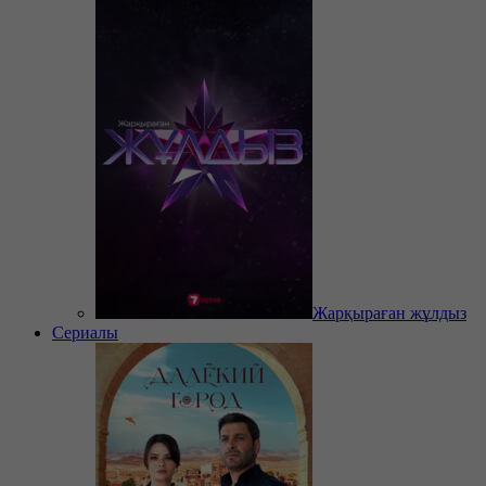
Жарқыраған жұлдыз
Сериалы