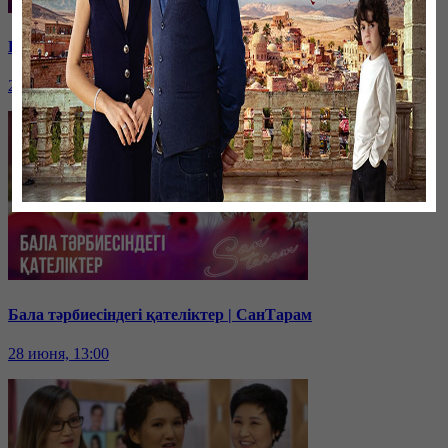
Қарыздан қалай құтыламын? | СанТарам
29 июня, 13:00
Бала тәрбиесіндегі қателіктер | СанТарам
28 июня, 13:00