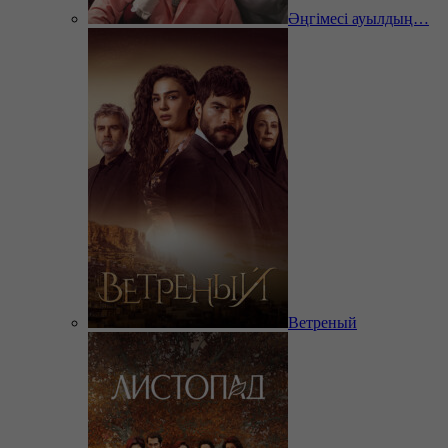
Әңгімесі ауылдың…
Ветреный