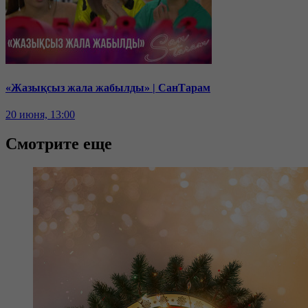
«Жазықсыз жала жабылды» | СанТарам
20 июня, 13:00
Смотрите еще