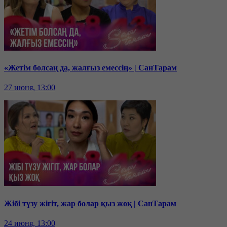
«Жетім болсаң да, жалғыз емессің» | СанТарам
27 июня, 13:00
Жібі түзу жігіт, жар болар қыз жоқ | СанТарам
24 июня, 13:00