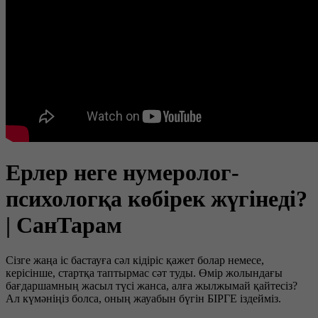
Ерлер неге нумеролог-
психологқа көбірек жүгінеді?
| СанТарам
Сізге жаңа іс бастауға сәл кідіріс қажет болар немесе,
керісінше, стартқа таптырмас сәт туды. Өмір жолындағы
бағдаршамның жасыл түсі жанса, алға жылжымай қайтесіз?
Ал күмәніңіз болса, оның жауабын бүгін БІРГЕ іздейміз.