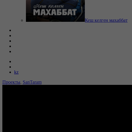
Кеш келген махаббат
kz
Проекты
.
SanTaram