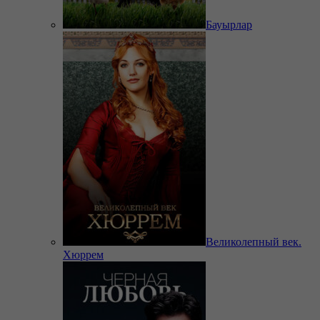
Бауырлар
Великолепный век.
Хюррем