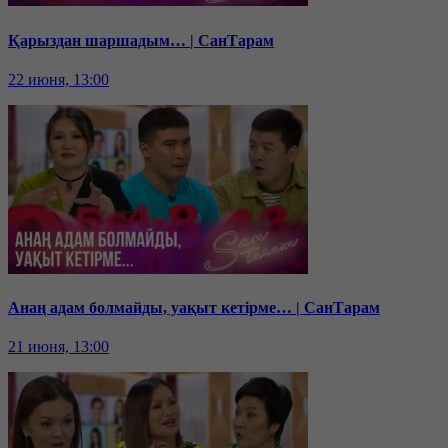
Қарыздан шаршадым… | СанТарам
22 июня, 13:00
Анаң адам болмайды, уақыт кетірме… | СанТарам
21 июня, 13:00