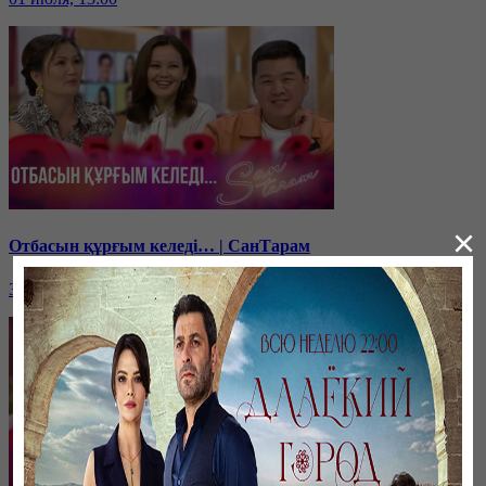
×
Отбасын құрғым келеді… | СанТарам
30 июня, 13:00