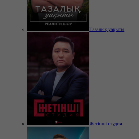
Тазалық уақыты
Жетінші студия