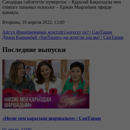
Сандарды сөйлететін нумеролог – Құралай Бақытқызы мен
елімізге танымал психолог – Ержан Мырзабаев эфирде
қонақта.
Вторник, 19 апреля 2022, 13:00
Айгүл Иманбаеваның жүктілігі қауесет пе? | СанТарам
Диана Қырықбай «SanTaram»-ды жүргізе ала ма? | СанТарам
Последние выпуски
«Несие мен қарыздан шаршадым» | СанТарам
01 июля, 13:00