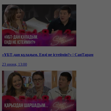
«ҰБТ-дан құладым. Енді не істеймін?» | СанТарам
23 июня, 13:00