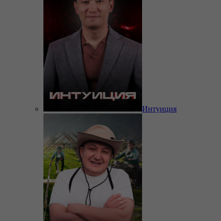
Интуиция