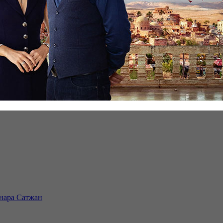
инара Сатжан