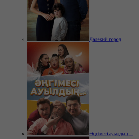
Далёкий город
Әңгімесі ауылдың…