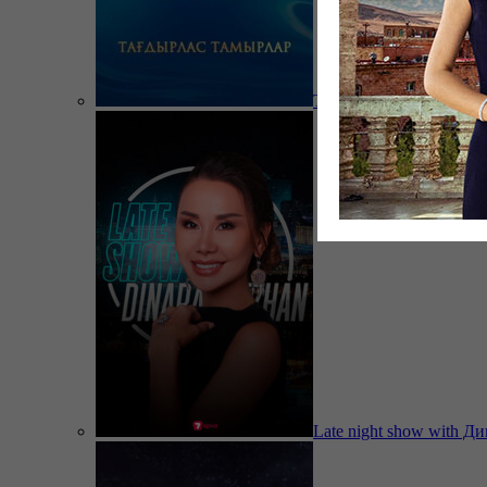
Тағдырлас тамырлар
Late night show with Д