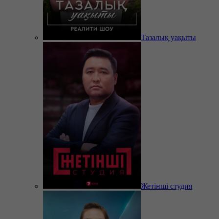
Тазалық уақыты
Жетінші студия