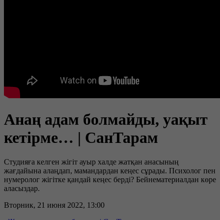
Анаң адам болмайды, уақыт
кетірме… | СанТарам
Студияға келген жігіт ауыр халде жатқан анасының
жағдайына алаңдап, мамандардан кеңес сұрады. Психолог пен
нумеролог жігітке қандай кеңес берді? Бейнематериалдан көре
аласыздар.
Вторник, 21 июня 2022, 13:00