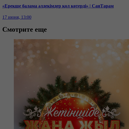
«Ерекше балама әлдекімдер қол көтерді» | СанТарам
17 июня, 13:00
Смотрите еще