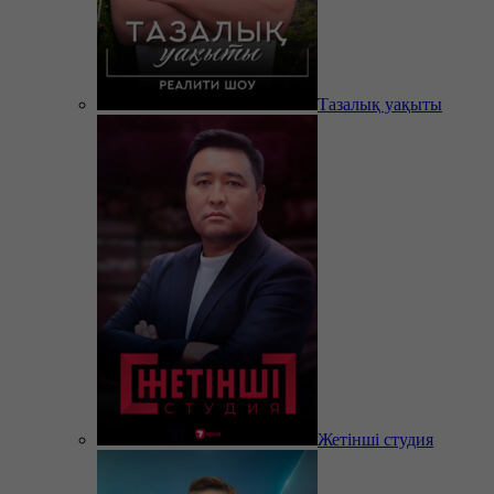
Тазалық уақыты
Жетінші студия