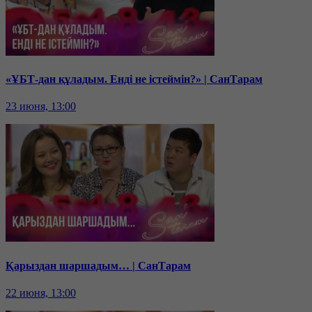
«ҰБТ-дан құладым. Енді не істеймін?» | СанТарам
23 июня, 13:00
Қарыздан шаршадым… | СанТарам
22 июня, 13:00