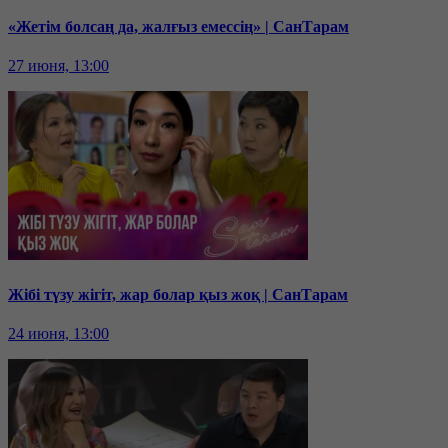
«Жетім болсаң да, жалғыз емессің» | СанТарам
27 июня, 13:00
Жібі түзу жігіт, жар болар қыз жоқ | СанТарам
24 июня, 13:00