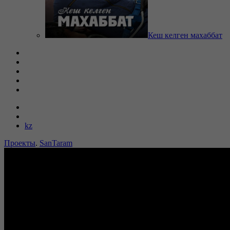
Кеш келген махаббат
kz
Проекты
.
SanTaram