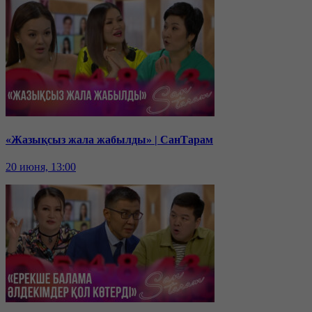
«Жазықсыз жала жабылды» | СанТарам
20 июня, 13:00