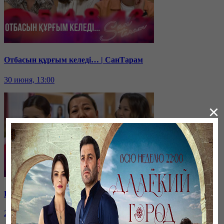
Отбасын құрғым келеді… | СанТарам
30 июня, 13:00
×
Қарыздан қалай құтыламын? | СанТарам
29 июня, 13:00