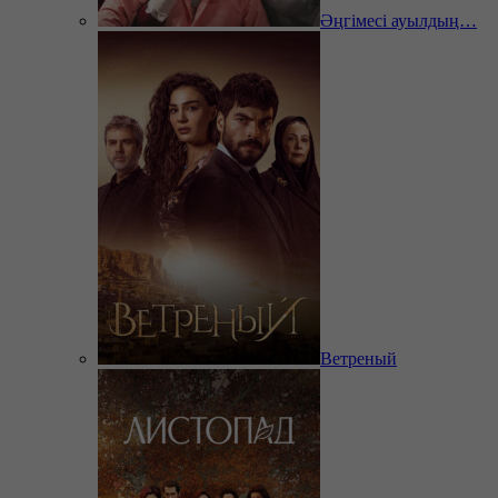
Әңгімесі ауылдың…
Ветреный