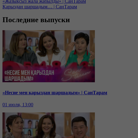
«Жазықсыз жала жабылды» | СанТарам
Қарыздан шаршадым… | СанТарам
Последние выпуски
«Несие мен қарыздан шаршадым» | СанТарам
01 июля, 13:00