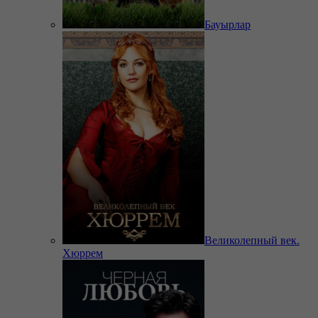
Бауырлар
Великолепный век.
Хюррем