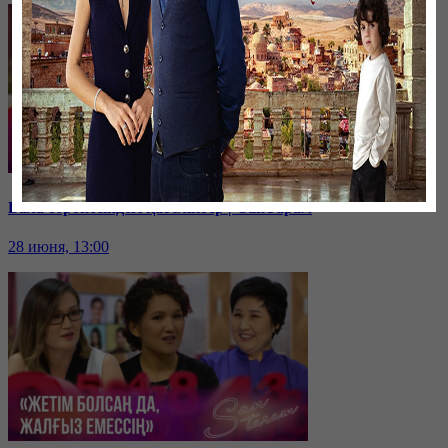
Бала тәрбиесіндегі қателіктер | СанТарам
28 июня, 13:00