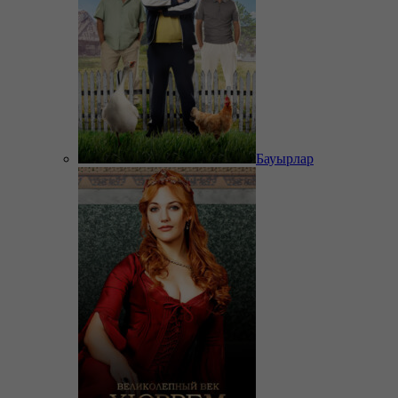
Бауырлар