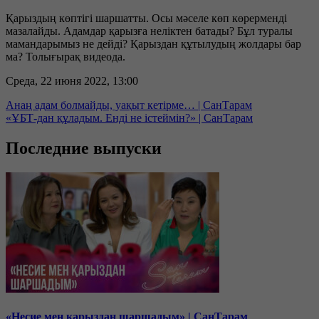
Қарыздың көптігі шаршатты. Осы мәселе көп көрерменді
мазалайды. Адамдар қарызға неліктен батады? Бұл туралы
мамандарымыз не дейді? Қарыздан құтылудың жолдары бар
ма? Толығырақ видеода.
Среда, 22 июня 2022, 13:00
Анаң адам болмайды, уақыт кетірме… | СанТарам
«ҰБТ-дан құладым. Енді не істеймін?» | СанТарам
Последние выпуски
«Несие мен қарыздан шаршадым» | СанТарам