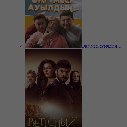
Әңгімесі ауылдың…