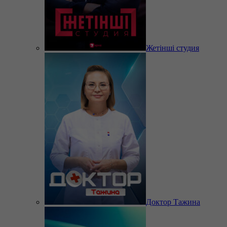
Жетінші студия
Доктор Тажина