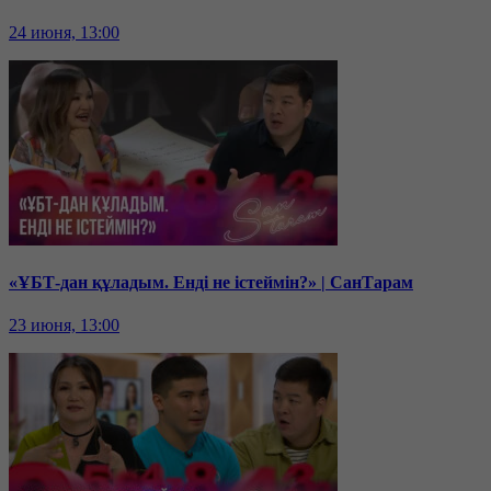
24 июня, 13:00
«ҰБТ-дан құладым. Енді не істеймін?» | СанТарам
23 июня, 13:00