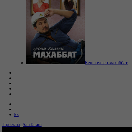
Кеш келген махаббат
kz
Проекты
.
SanTaram