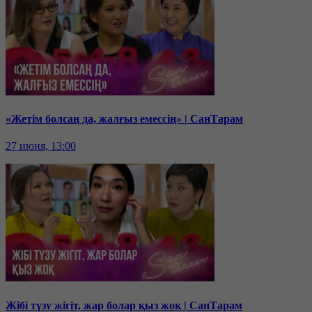
«Жетім болсаң да, жалғыз емессің» | СанТарам
27 июня, 13:00
Жібі түзу жігіт, жар болар қыз жоқ | СанТарам