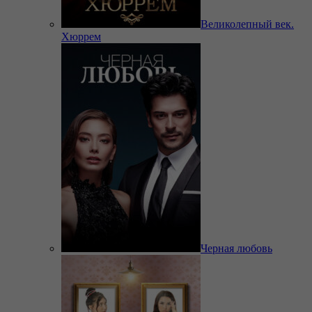
Великолепный век.
Хюррем
Черная любовь