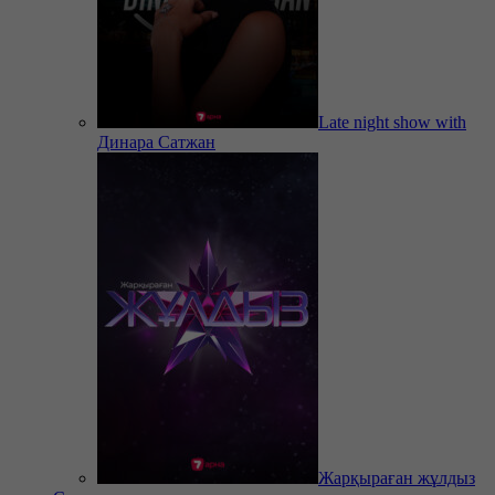
Late night show with
Динара Сатжан
Жарқыраған жұлдыз