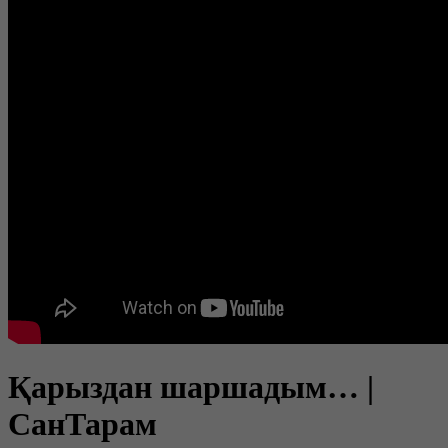
Қарыздан шаршадым… |
СанТарам