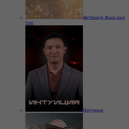
Жетіншіде Жаңа жыл
түні
Интуиция