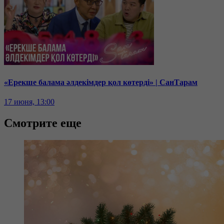
«Ерекше балама әлдекімдер қол көтерді» | СанТарам
17 июня, 13:00
Смотрите еще