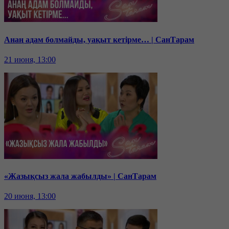
Анаң адам болмайды, уақыт кетірме… | СанТарам
21 июня, 13:00
«Жазықсыз жала жабылды» | СанТарам
20 июня, 13:00