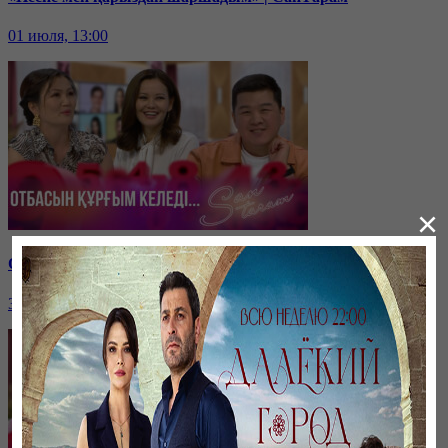
01 июля, 13:00
×
Отбасын құрғым келеді… | СанТарам
30 июня, 13:00