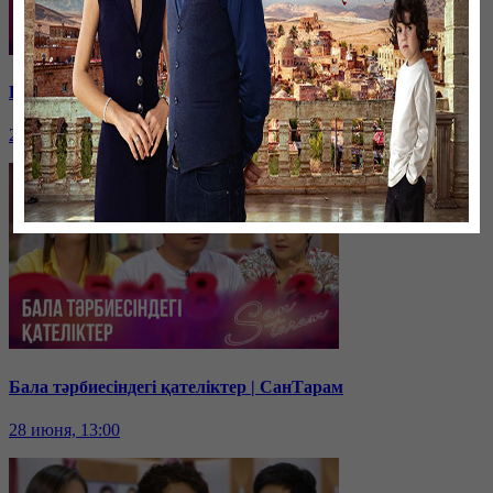
Қарыздан қалай құтыламын? | СанТарам
29 июня, 13:00
Бала тәрбиесіндегі қателіктер | СанТарам
28 июня, 13:00