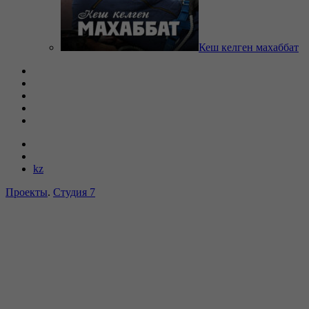
Кеш келген махаббат
kz
Проекты
.
Студия 7