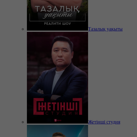
Тазалық уақыты
Жетінші студия