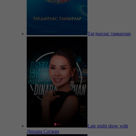
Тағдырлас тамырлар
Late night show with
Динара Сатжан