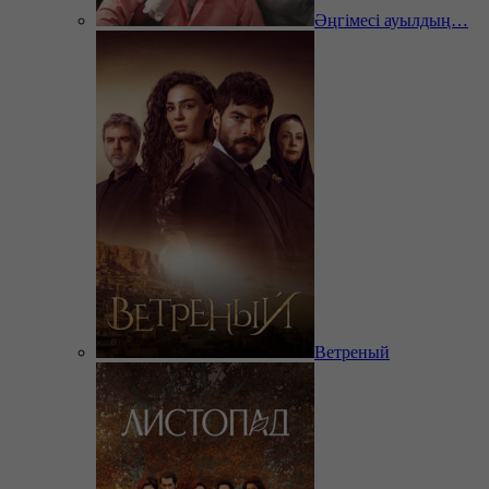
Әңгімесі ауылдың…
Ветреный