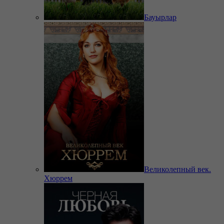
Бауырлар
Великолепный век.
Хюррем