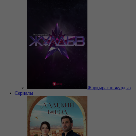
Жарқыраған жұлдыз
Сериалы