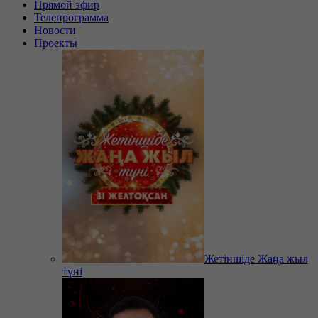
Прямой эфир
Телепрограмма
Новости
Проекты
Жетіншіде Жаңа жыл
түні