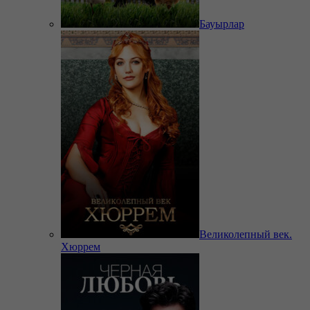
Бауырлар
Великолепный век.
Хюррем