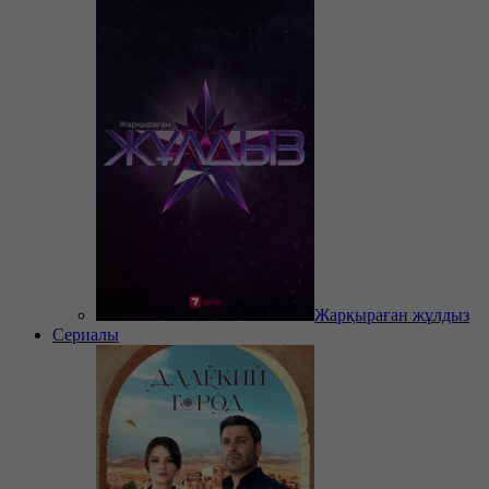
Жарқыраған жұлдыз
Сериалы