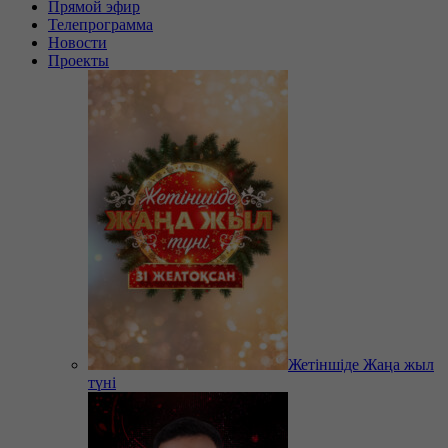
Прямой эфир
Телепрограмма
Новости
Проекты
Жетіншіде Жаңа жыл
түні