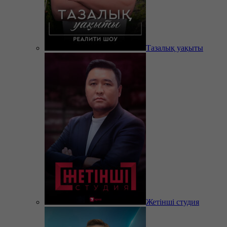
Тазалық уақыты
Жетінші студия