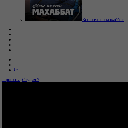
Кеш келген махаббат
kz
Проекты
.
Студия 7