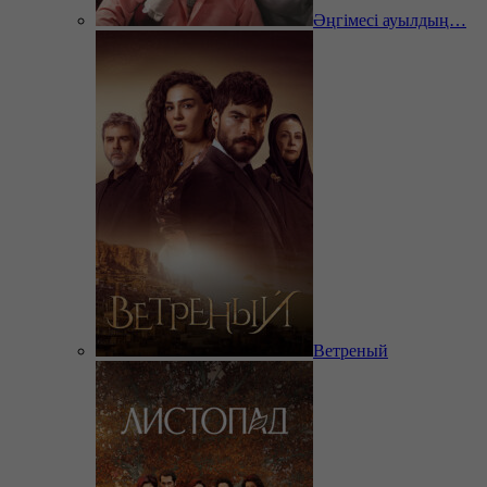
Әңгімесі ауылдың…
Ветреный