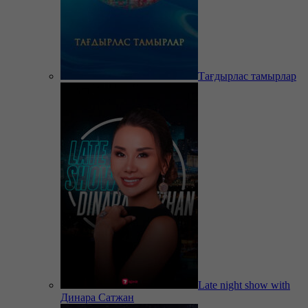
Тағдырлас тамырлар
Late night show with
Динара Сатжан