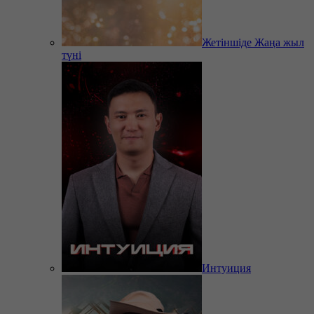
Жетіншіде Жаңа жыл
түні
Интуиция