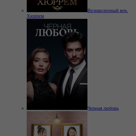
Великолепный век.
Хюррем
Черная любовь