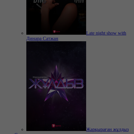
Late night show with
Динара Сатжан
Жарқыраған жұлдыз