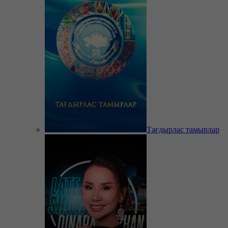
Тағдырлас тамырлар