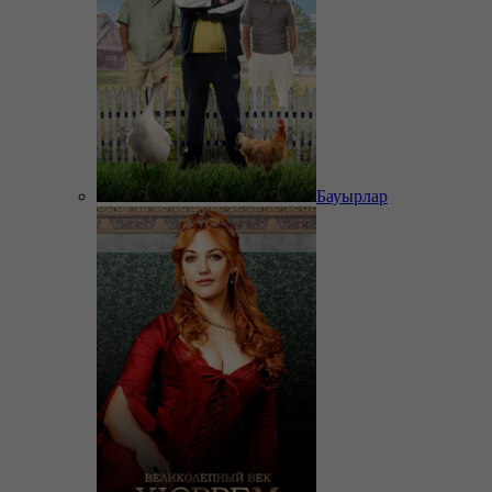
Бауырлар