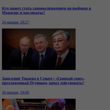
Кто может стать самовыдвиженцем на выборах в
Мажилис и маслихаты?
26 января, 20:27
Заявление Токаева в Сенате | «Газовый союз»,
предложенный Путиным, начал действовать?
26 января, 19:00