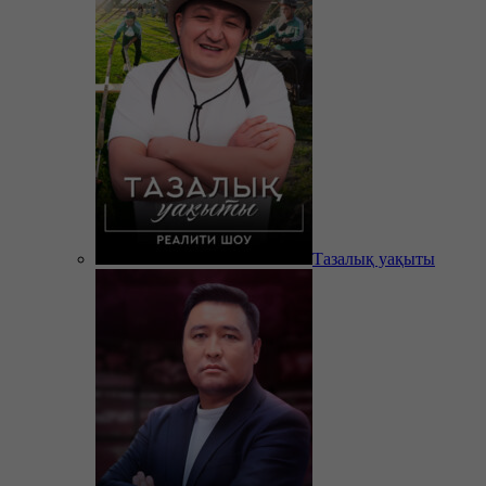
Тазалық уақыты