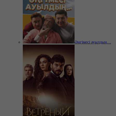
Әңгімесі ауылдың…