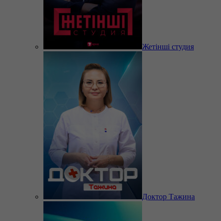
Жетінші студия
Доктор Тажина