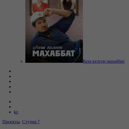
Кеш келген махаббат
kz
Проекты
.
Студия 7