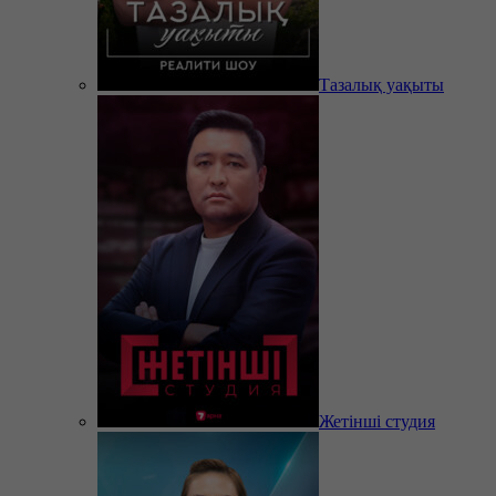
Тазалық уақыты
Жетінші студия