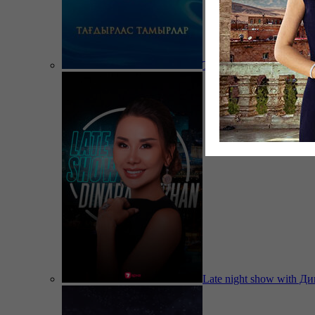
Тағдырлас тамырлар
Late night show with Д