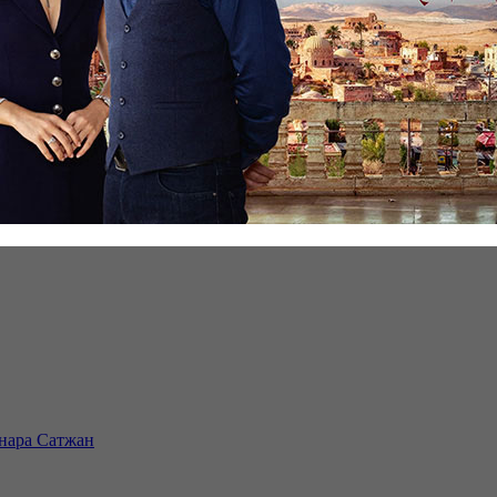
инара Сатжан