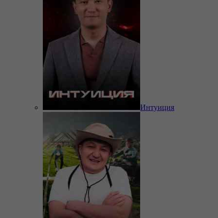
Интуиция