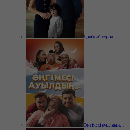
Далёкий город
Әңгімесі ауылдың…