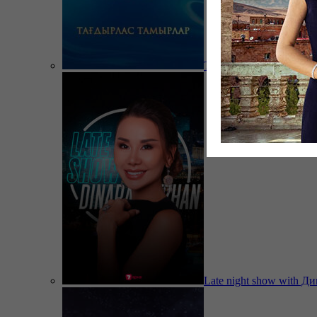
Тағдырлас тамырлар
Late night show with Д