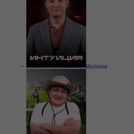
Интуиция