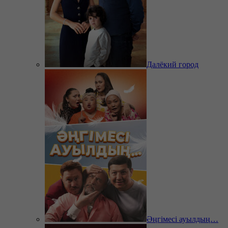
Далёкий город
Әңгімесі ауылдың…