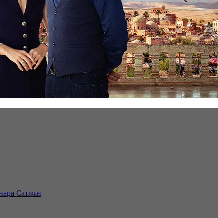
инара Сатжан