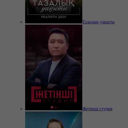
Тазалық уақыты
Жетінші студия