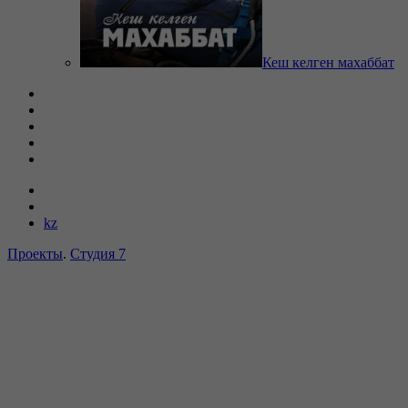
Кеш келген махаббат
kz
Проекты
.
Студия 7