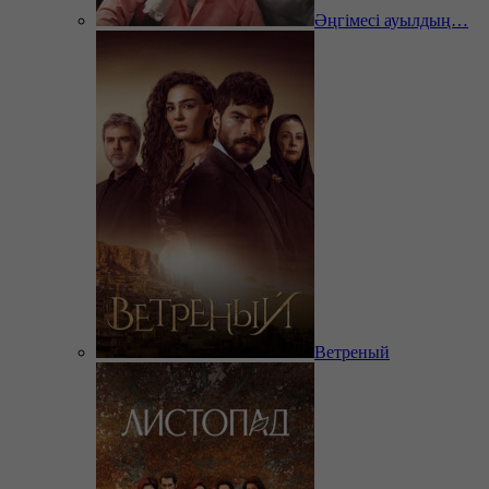
Әңгімесі ауылдың…
Ветреный