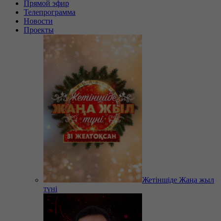
Прямой эфир
Телепрограмма
Новости
Проекты
Жетіншіде Жаңа жыл
түні