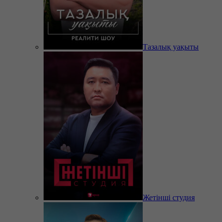
Тазалық уақыты
Жетінші студия