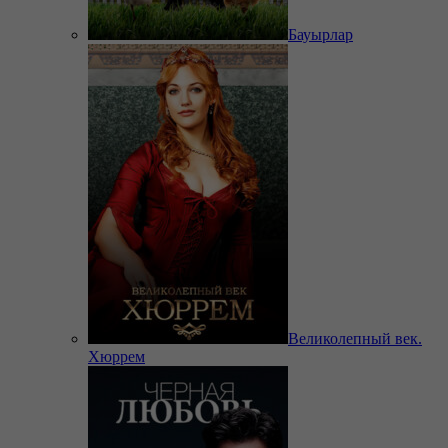
Бауырлар
Великолепный век.
Хюррем