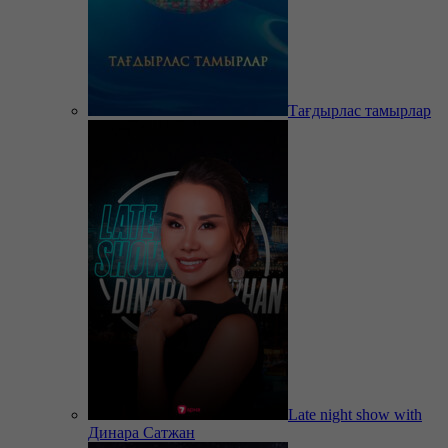
Тағдырлас тамырлар
Late night show with
Динара Сатжан