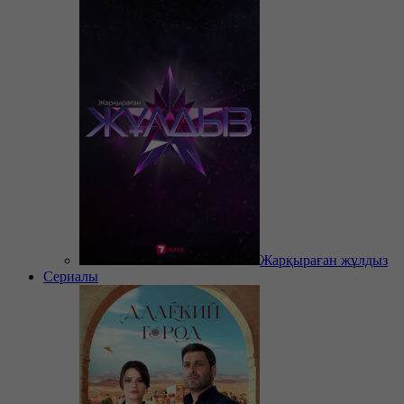
Жарқыраған жұлдыз
Сериалы