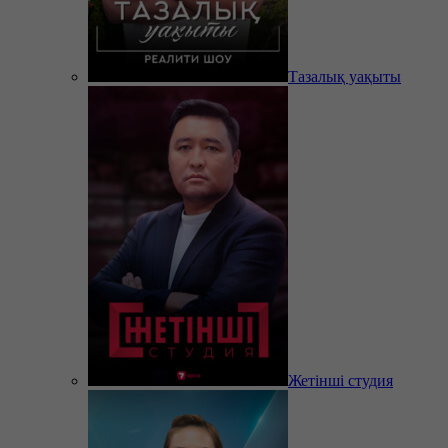
Тазалық уақыты
Жетінші студия