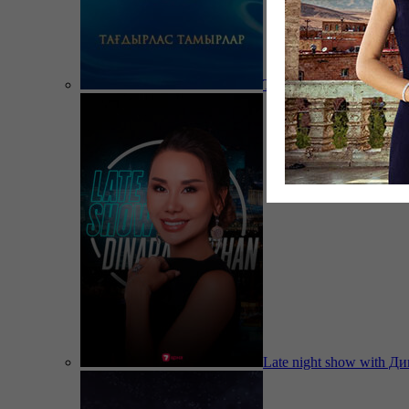
Тағдырлас тамырлар
Late night show with Д