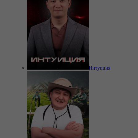
Интуиция