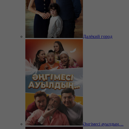
Далёкий город
Әңгімесі ауылдың…