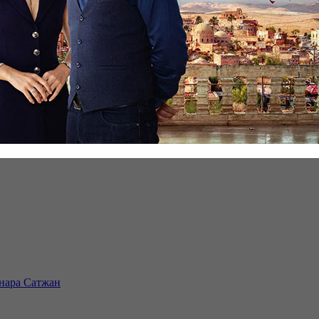
инара Сатжан