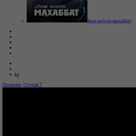
Кеш келген махаббат
kz
Проекты
.
Студия 7