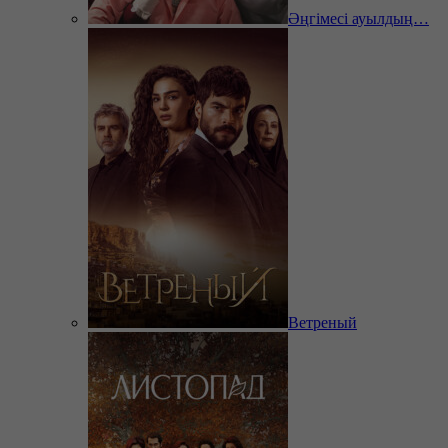
Әңгімесі ауылдың…
Ветреный