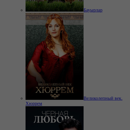
Бауырлар
Великолепный век.
Хюррем