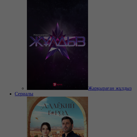
Жарқыраған жұлдыз
Сериалы