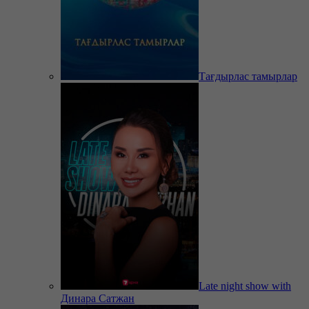
Тағдырлас тамырлар
Late night show with
Динара Сатжан