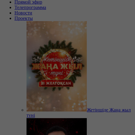
Прямой эфир
Телепрограмма
Новости
Проекты
Жетіншіде Жаңа жыл
түні