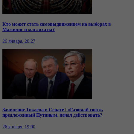
Кто может стать самовыдвиженцем на выборах в
Мажилис и маслихаты?
26 января, 20:27
Заявление Токаева в Сенате | «Газовый союз»,
предложенный Путиным, начал действовать?
26 января, 19:00