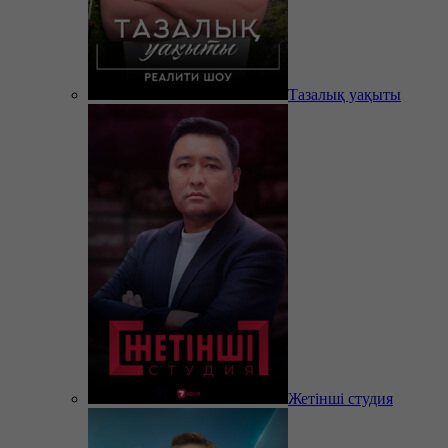
Тазалық уақыты
Жетінші студия