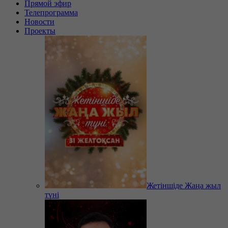
Прямой эфир
Телепрограмма
Новости
Проекты
Жетіншіде Жаңа жыл
түні