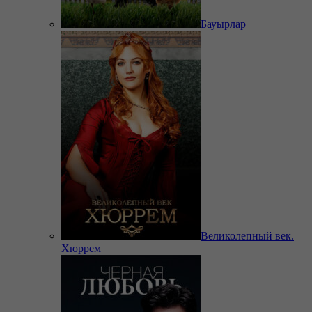
Бауырлар
Великолепный век.
Хюррем