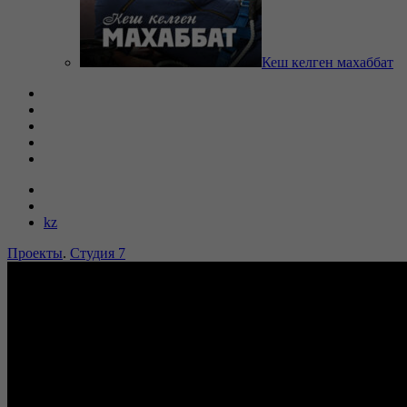
Кеш келген махаббат
kz
Проекты
.
Студия 7