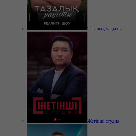
Тазалық уақыты
Жетінші студия