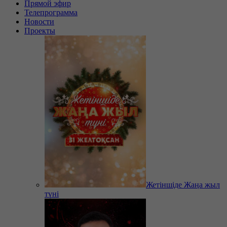
Прямой эфир
Телепрограмма
Новости
Проекты
Жетіншіде Жаңа жыл
түні