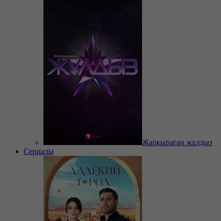
Жарқыраған жұлдыз
Сериалы