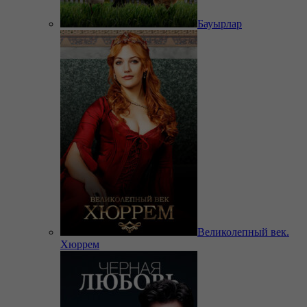
Бауырлар
Великолепный век.
Хюррем