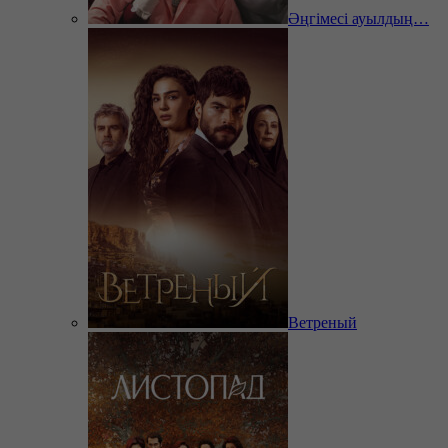
Әңгімесі ауылдың…
Ветреный