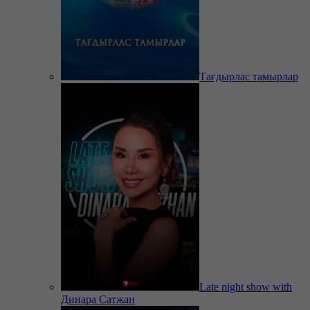
Тағдырлас тамырлар
Late night show with
Динара Сатжан