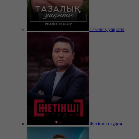
Тазалық уақыты
Жетінші студия