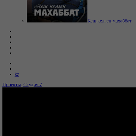
Кеш келген махаббат
kz
Проекты
.
Студия 7