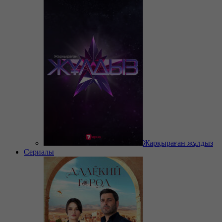
Жарқыраған жұлдыз
Сериалы