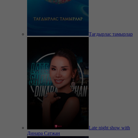
Тағдырлас тамырлар
Late night show with
Динара Сатжан