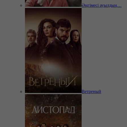
Әңгімесі ауылдың…
Ветреный