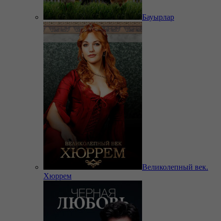
Бауырлар
Великолепный век.
Хюррем