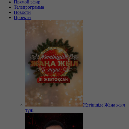
Прямой эфир
Телепрограмма
Новости
Проекты
Жетіншіде Жаңа жыл
түні