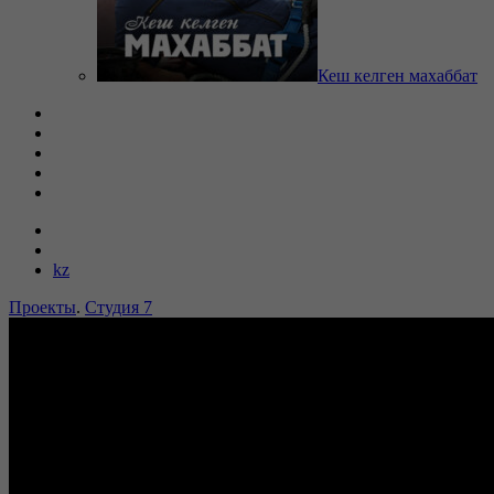
Кеш келген махаббат
kz
Проекты
.
Студия 7