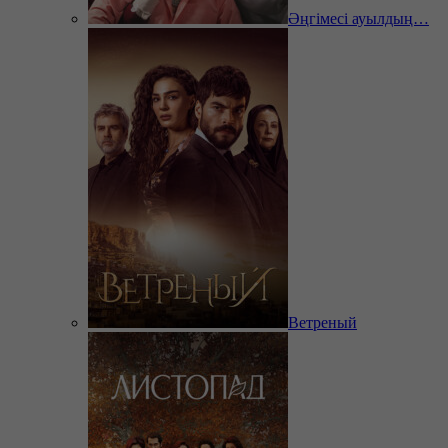
Әңгімесі ауылдың…
Ветреный