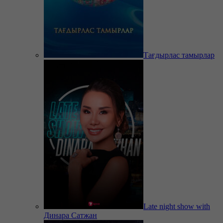
Тағдырлас тамырлар
Late night show with
Динара Сатжан