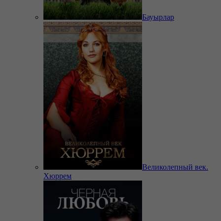
Бауырлар
Великолепный век.
Хюррем