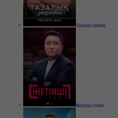
Тазалық уақыты
Жетінші студия