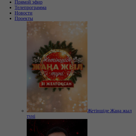
Прямой эфир
Телепрограмма
Новости
Проекты
Жетіншіде Жаңа жыл
түні