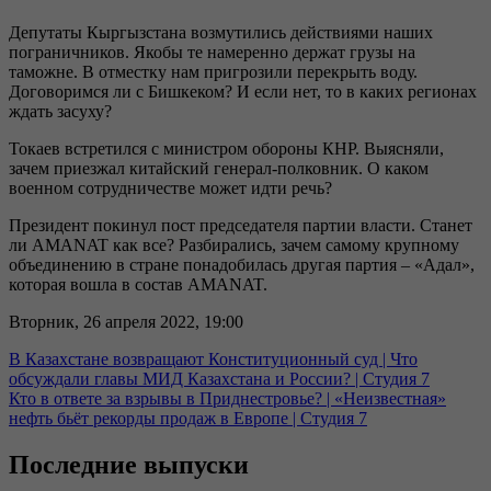
Депутаты Кыргызстана возмутились действиями наших
пограничников. Якобы те намеренно держат грузы на
таможне. В отместку нам пригрозили перекрыть воду.
Договоримся ли с Бишкеком? И если нет, то в каких регионах
ждать засуху?
Токаев встретился с министром обороны КНР. Выясняли,
зачем приезжал китайский генерал-полковник. О каком
военном сотрудничестве может идти речь?
Президент покинул пост председателя партии власти. Станет
ли AMANAT как все? Разбирались, зачем самому крупному
объединению в стране понадобилась другая партия – «Адал»,
которая вошла в состав AMANAT.
Вторник, 26 апреля 2022, 19:00
В Казахстане возвращают Конституционный суд | Что
обсуждали главы МИД Казахстана и России? | Студия 7
Кто в ответе за взрывы в Приднестровье? | «Неизвестная»
нефть бьёт рекорды продаж в Европе | Студия 7
Последние выпуски