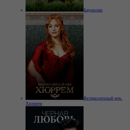
Бауырлар
Великолепный век.
Хюррем