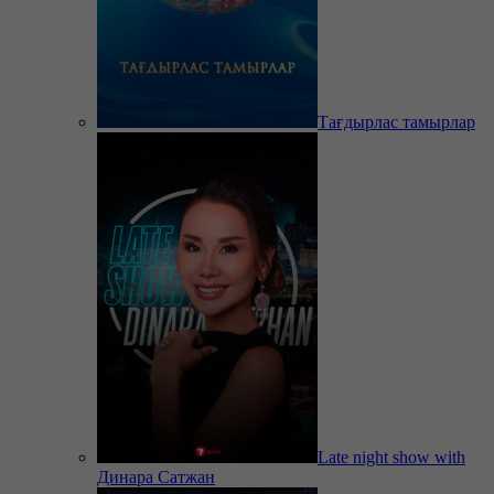
Тағдырлас тамырлар
Late night show with
Динара Сатжан