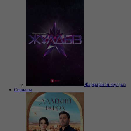
Жарқыраған жұлдыз
Сериалы