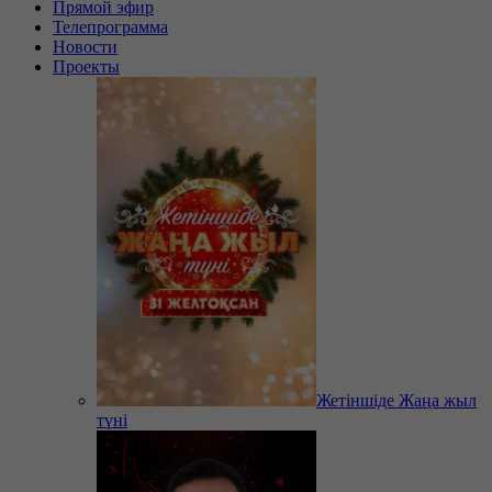
Прямой эфир
Телепрограмма
Новости
Проекты
Жетіншіде Жаңа жыл
түні