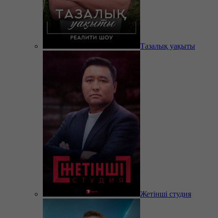
Тазалық уақыты
Жетінші студия