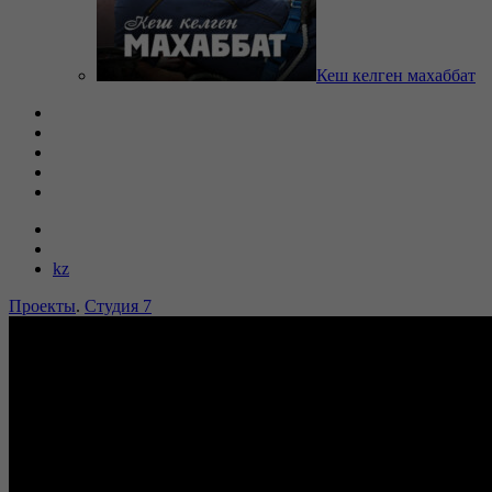
Кеш келген махаббат
kz
Проекты
.
Студия 7