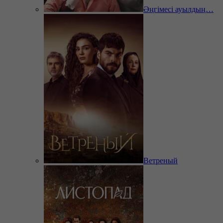
Әңгімесі ауылдың…
Ветреный