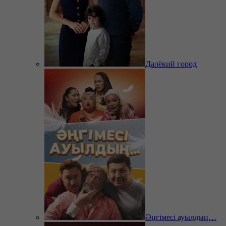
Далёкий город
Әңгімесі ауылдың…