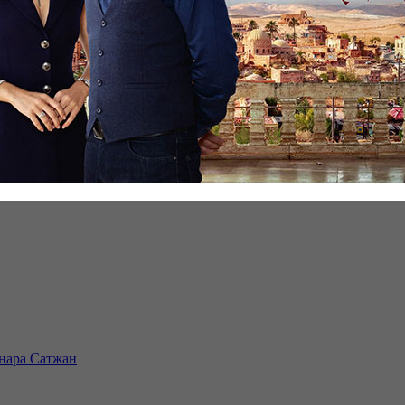
инара Сатжан