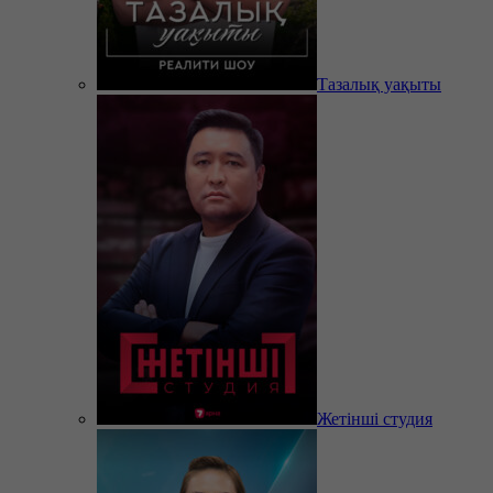
Тазалық уақыты
Жетінші студия