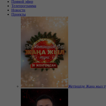
Прямой эфир
Телепрограмма
Новости
Проекты
Жетіншіде Жаңа жыл т