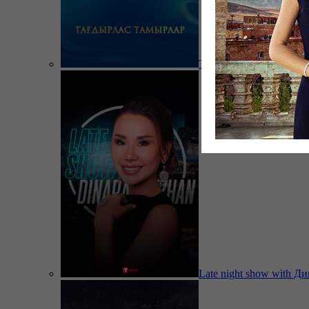
Тағдырлас тамырлар
Late night show with Д