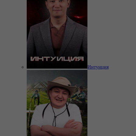
Интуиция