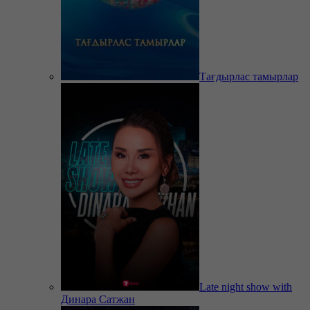
Тағдырлас тамырлар
Late night show with
Динара Сатжан