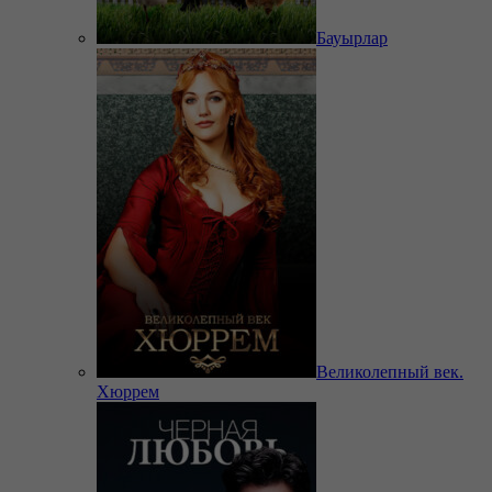
Бауырлар
Великолепный век.
Хюррем