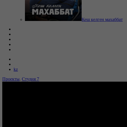
Кеш келген махаббат
kz
Проекты
.
Студия 7