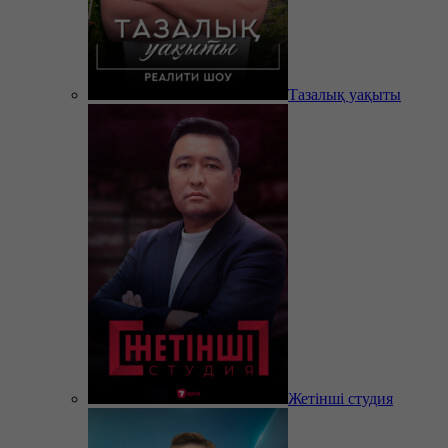
Тазалық уақыты
Жетінші студия