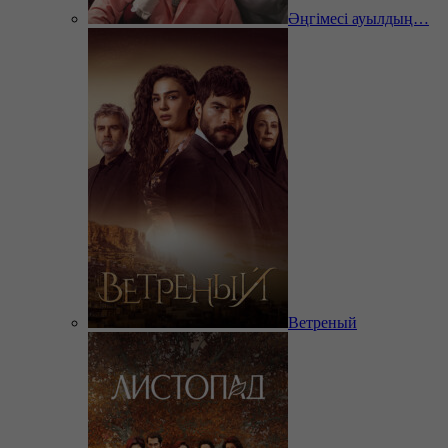
Әңгімесі ауылдың…
Ветреный