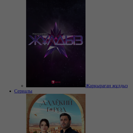
Жарқыраған жұлдыз
Сериалы