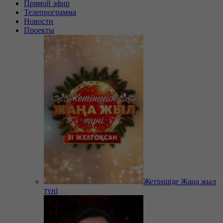
Прямой эфир
Телепрограмма
Новости
Проекты
Жетіншіде Жаңа жыл
түні