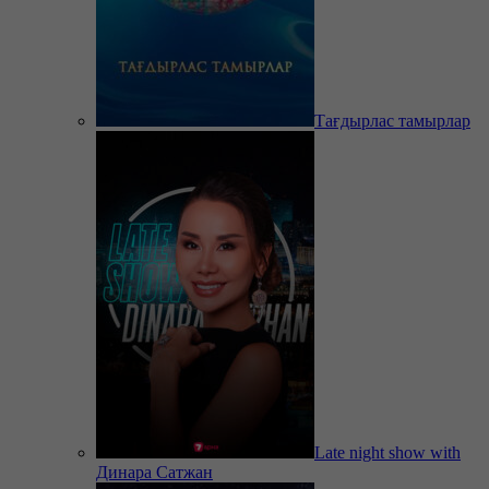
Тағдырлас тамырлар
Late night show with
Динара Сатжан