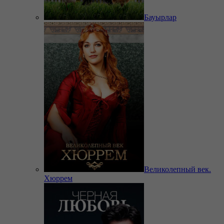
Бауырлар
Великолепный век.
Хюррем