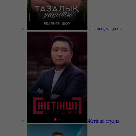
Тазалық уақыты
Жетінші студия