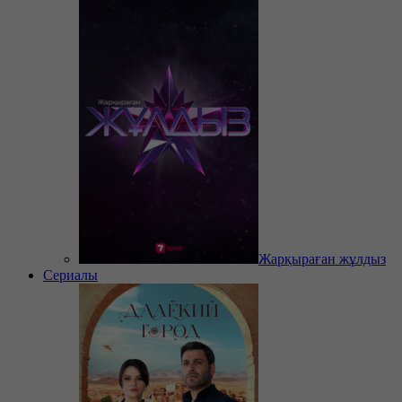
Жарқыраған жұлдыз
Сериалы