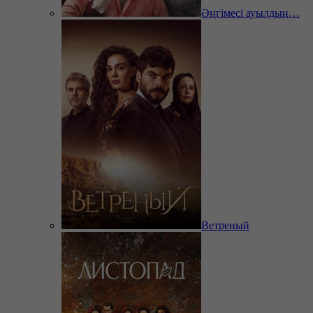
Әңгімесі ауылдың…
Ветреный