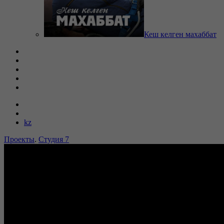
Кеш келген махаббат
kz
Проекты
.
Студия 7