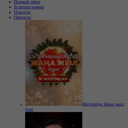
Прямой эфир
Телепрограмма
Новости
Проекты
Жетіншіде Жаңа жыл
түні