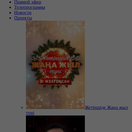
Прямой эфир
Телепрограмма
Новости
Проекты
Жетіншіде Жаңа жыл
түні