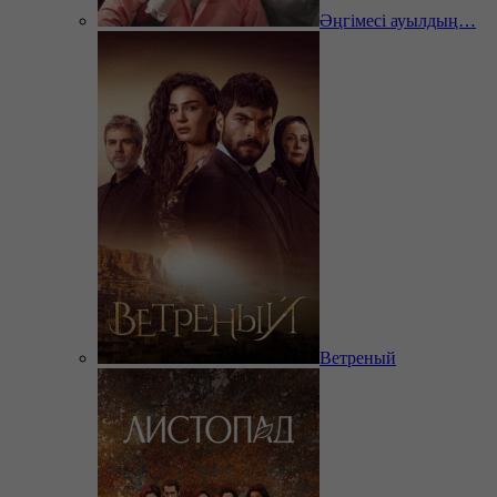
Әңгімесі ауылдың…
Ветреный