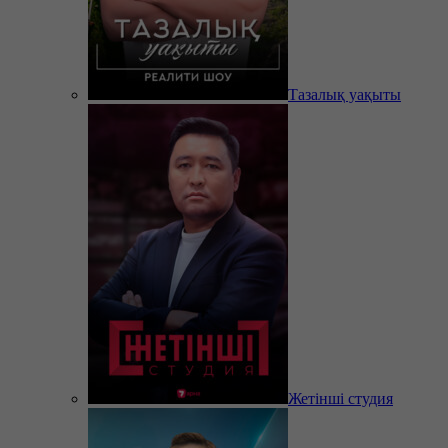
Тазалық уақыты
Жетінші студия