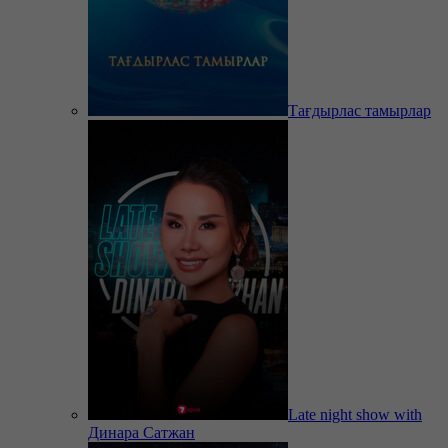
Тағдырлас тамырлар
Late night show with
Динара Сатжан