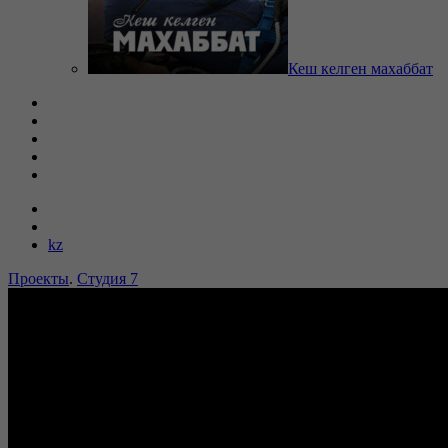
Кеш келген махаббат
kz
Проекты
.
Студия 7