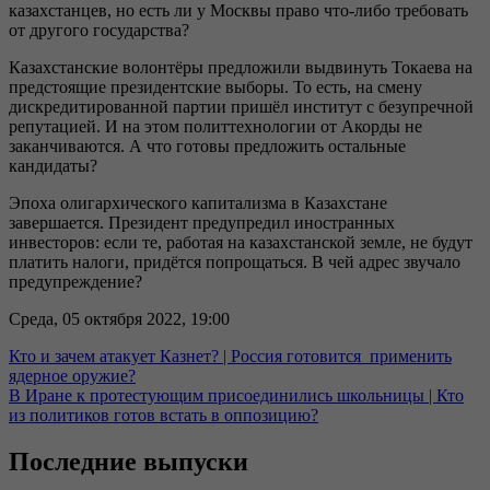
казахстанцев, но есть ли у Москвы право что-либо требовать
от другого государства?
Казахстанские волонтёры предложили выдвинуть Токаева на
предстоящие президентские выборы. То есть, на смену
дискредитированной партии пришёл институт с безупречной
репутацией. И на этом политтехнологии от Акорды не
заканчиваются. А что готовы предложить остальные
кандидаты?
Эпоха олигархического капитализма в Казахстане
завершается. Президент предупредил иностранных
инвесторов: если те, работая на казахстанской земле, не будут
платить налоги, придётся попрощаться. В чей адрес звучало
предупреждение?
Среда, 05 октября 2022, 19:00
Кто и зачем атакует Казнет? | Россия готовится применить
ядерное оружие?
В Иране к протестующим присоединились школьницы | Кто
из политиков готов встать в оппозицию?
Последние выпуски