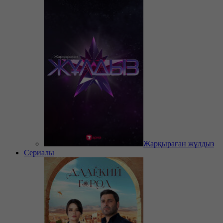
Жарқыраған жұлдыз
Сериалы