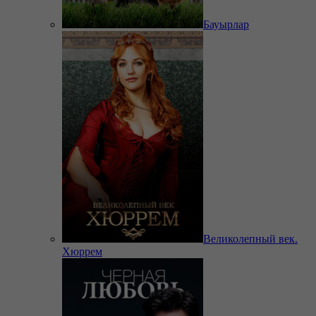
Бауырлар
Великолепный век.
Хюррем