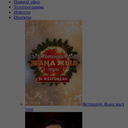
Прямой эфир
Телепрограмма
Новости
Проекты
Жетіншіде Жаңа жыл
түні