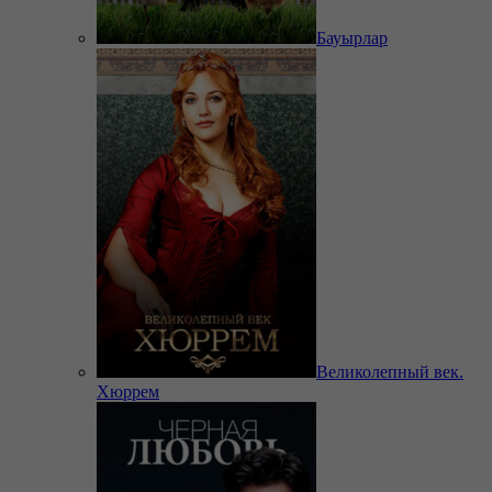
Бауырлар
Великолепный век.
Хюррем