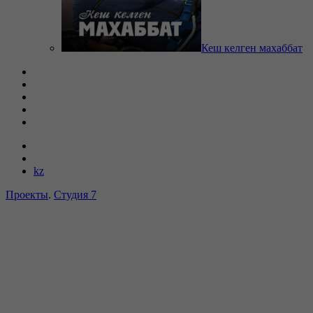
Кеш келген махаббат
kz
Проекты
.
Студия 7