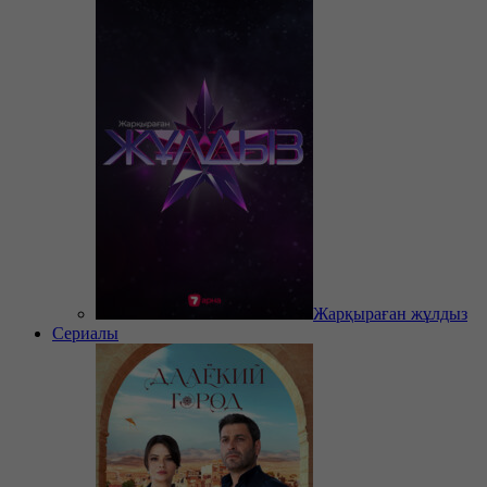
Жарқыраған жұлдыз
Сериалы