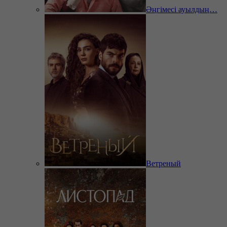
Әңгімесі ауылдың…
Ветреный