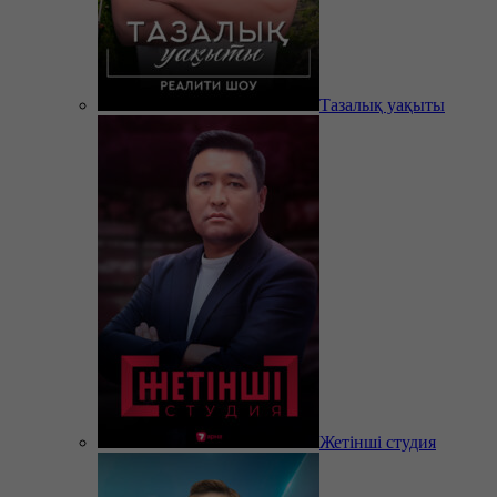
Тазалық уақыты
Жетінші студия