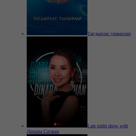
Тағдырлас тамырлар
Late night show with
Динара Сатжан