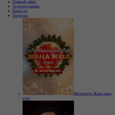
Прямой эфир
Телепрограмма
Новости
Проекты
Жетіншіде Жаңа жыл
түні