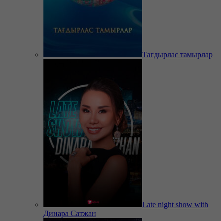
Тағдырлас тамырлар
Late night show with
Динара Сатжан