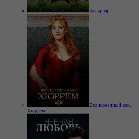
Бауырлар
Великолепный век.
Хюррем