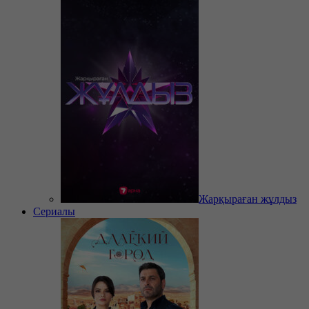
Жарқыраған жұлдыз
Сериалы