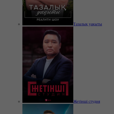
Тазалық уақыты
Жетінші студия