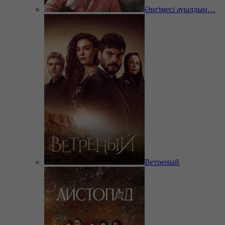
Әңгімесі ауылдың…
Ветреный