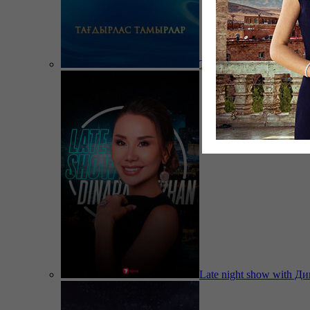
Тағдырлас тамырлар
Late night show with Д