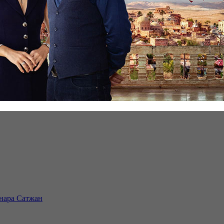
инара Сатжан