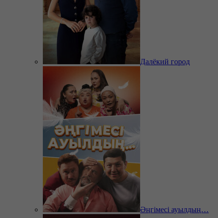
Далёкий город
Әңгімесі ауылдың…