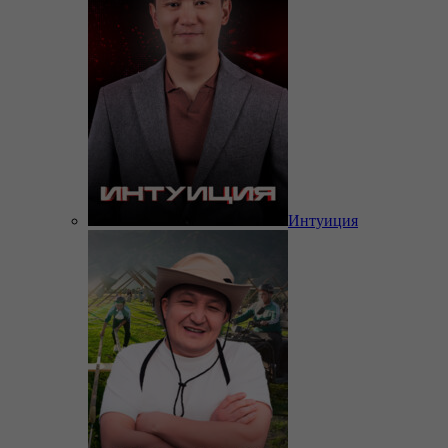
Интуиция