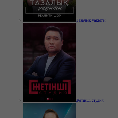
Тазалық уақыты
Жетінші студия