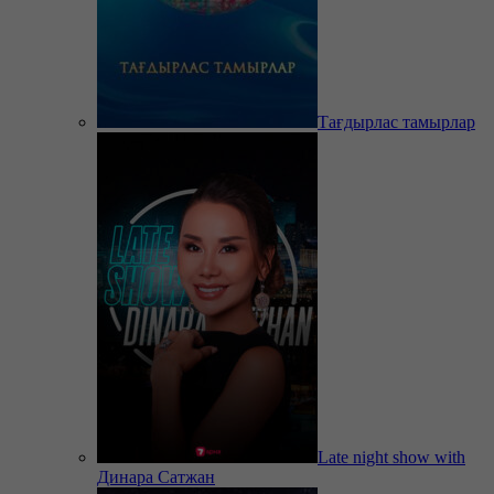
Тағдырлас тамырлар
Late night show with
Динара Сатжан