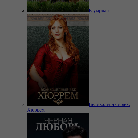
Бауырлар
Великолепный век.
Хюррем