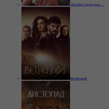
Әңгімесі ауылдың…
Ветреный