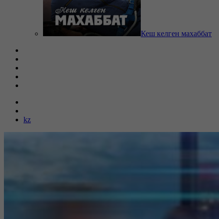
Кеш келген махаббат
kz