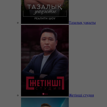
Тазалық уақыты
Жетінші студия