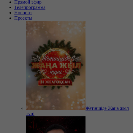
Прямой эфир
Телепрограмма
Новости
Проекты
Жетіншіде Жаңа жыл
түні