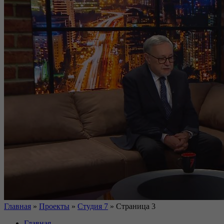
Главная
»
Проекты
»
Студия 7
»
Страница 3
Главная