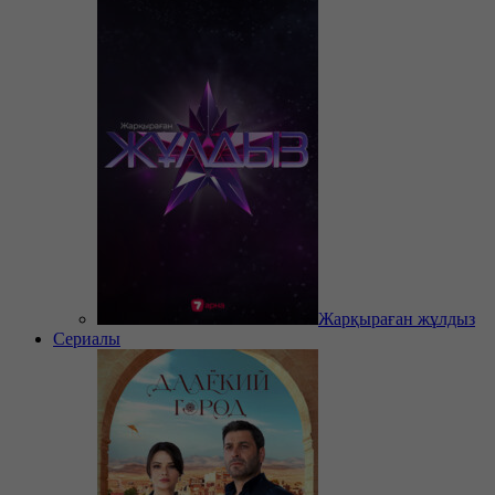
Жарқыраған жұлдыз
Сериалы