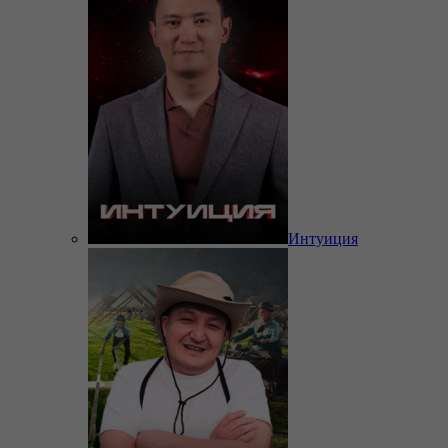
Интуиция