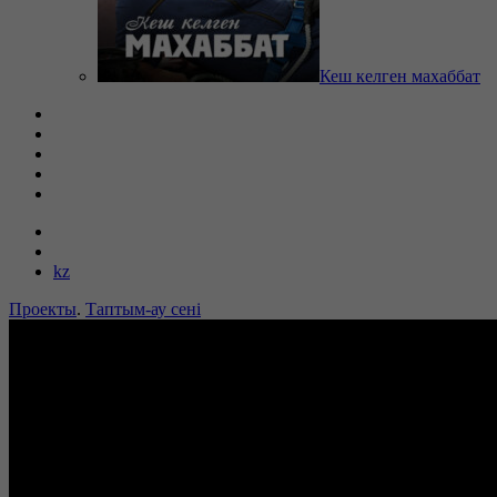
Кеш келген махаббат
kz
Проекты
.
Таптым-ау сені