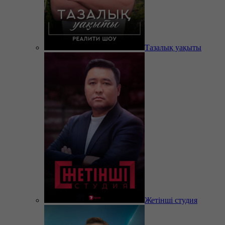
Тазалық уақыты
Жетінші студия