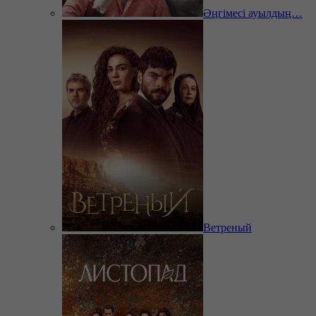
Әңгімесі ауылдың…
Ветреный