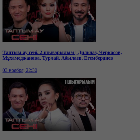
Таптым-ау сені. 2-шығарылым | Дильназ, Черкасов,
Мұхамеджанова, Турлай, Абылаев, Егембердиев
03 ноября, 22:30