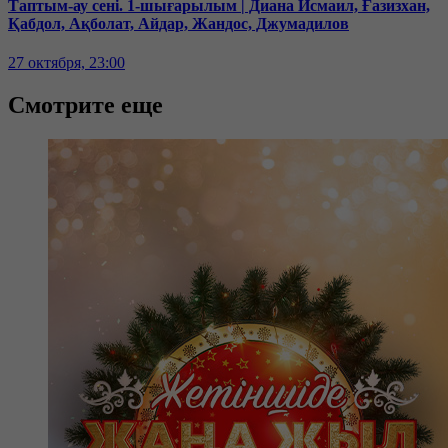
Таптым-ау сені. 1-шығарылым | Диана Исмаил, Ғазизхан,
Қабдол, Ақболат, Айдар, Жандос, Джумадилов
27 октября, 23:00
Смотрите еще