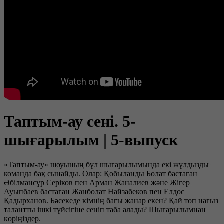
Таптым-ау сені. 5-
шығарылым | 5-выпуск
«Таптым-ау» шоуының бұл шығарылымында екі жұлдызды
команда бақ сынайды. Олар: Қобыланды Болат бастаған
Әбілмансұр Серіков пен Арман Жаналиев және Жігер
Ауыпбаев бастаған Жанболат Найзабеков пен Елдос
Қадырханов. Бәсекеде кімнің бағы жанар екен? Қай топ нағыз
талантты ішкі түйсігіне сеніп таба алады? Шығарылымнан
көріңіздер.