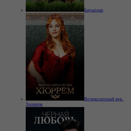
Бауырлар
Великолепный век.
Хюррем