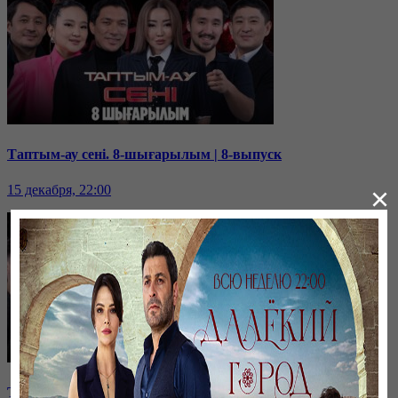
Таптым-ау сені. 8-шығарылым | 8-выпуск
×
15 декабря, 22:00
Таптым-ау сені. 7-шығарылым | 7-выпуск