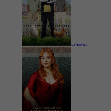
Бауырлар