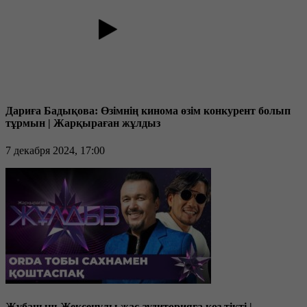
Дариға Бадықова: Өзімнің кинома өзім конкурент болып
тұрмын | Жарқыраған жұлдыз
7 декабря 2024, 17:00
Жұбаныш Жексенұлы жас аудиторияға көз тікті |