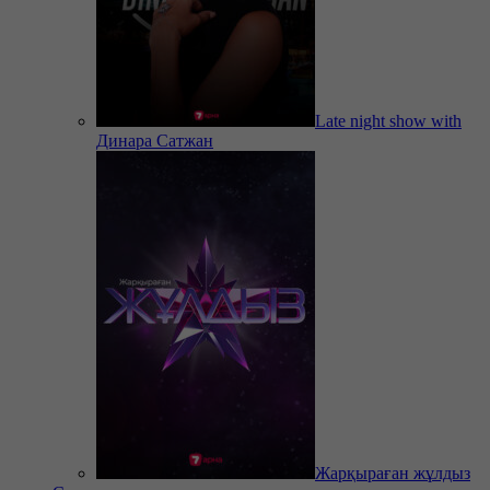
Late night show with
Динара Сатжан
Жарқыраған жұлдыз