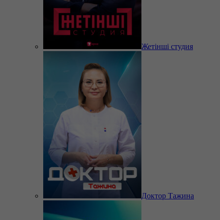
Жетінші студия
Доктор Тажина