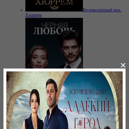
Великолепный век.
Хюррем
×
Черная любовь