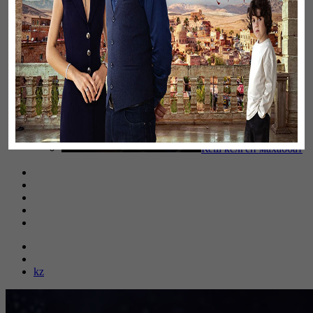
Кеш келген махаббат
kz