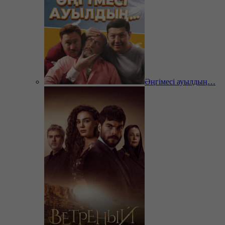
Әңгімесі ауылдың…