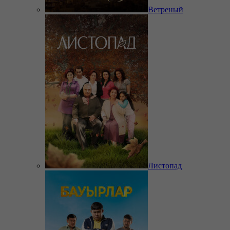
Ветреный
Листопад