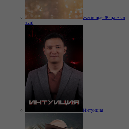
Жетіншіде Жаңа жыл
түні
Интуиция