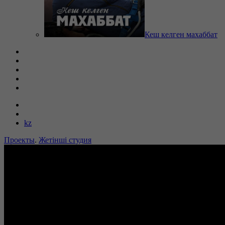
Кеш келген махаббат
kz
Проекты
.
Жетінші студия