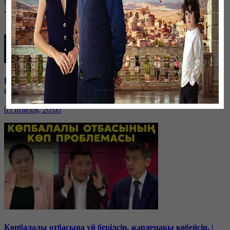
Бюджетте 15 трлн. теңге бар, керегі 25 трлн. теңге. Үкімет
ақшаны қайдан алады? | Дағдарыс басталды!
03 ноября, 20:00
Көпбалалы отбасына үй берілсін, жәрдемақы көбейсін. |