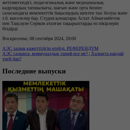
жетілмегендігі, педагогикалық және медициналық
кадрлардың тапшылығы, шағын және орта бизнес
саласындағы мемлекеттік бақылаудың шектен тыс болуы және
т.б. мәселелер бар. Студия қонақтары Асхат Аймағамбетов
пен Таңсәуле Серіков аталған тақырыптарды өз пікірлерін
білдірді.
Воскресенье, 08 сентября 2024, 20:00
АЭС халық қажеттілігін өтейді. РЕФЕРЕНДУМ
АЭС салынса, коммуналдық тариф өсе ме? | Халықта қандай
үрей бар?
Последние выпуски