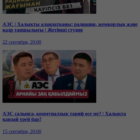
АЭС | Халықты алаңдатқаны: радиация, жемқорлық және
кадр тапшылығы | Жетінші студия
22 сентября, 20:00
АЭС салынса, коммуналдық тариф өсе ме? | Халықта
қандай үрей бар?
15 сентября, 20:00