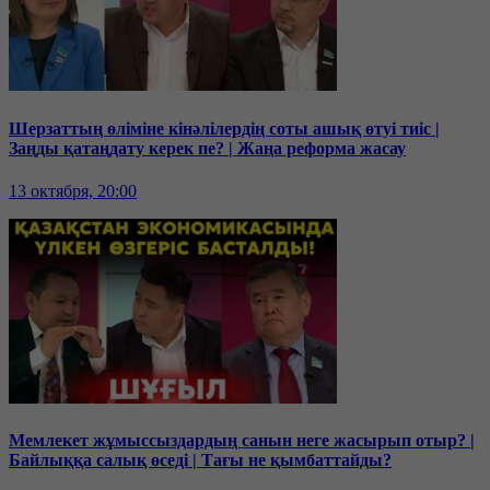
Шерзаттың өліміне кінәлілердің соты ашық өтуі тиіс |
Заңды қатаңдату керек пе? | Жаңа реформа жасау
13 октября, 20:00
Мемлекет жұмыссыздардың санын неге жасырып отыр? |
Байлыққа салық өседі | Тағы не қымбаттайды?