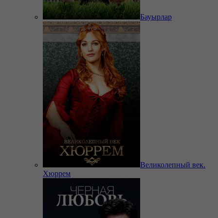
Бауырлар
Великолепный век.
Хюррем