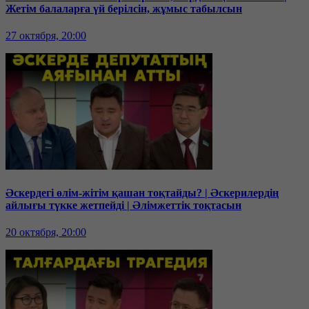
Жетім балаларға үй берілсін, жұмыс табылсын
27 октября, 20:00
Әскердегі өлім-жітім қашан тоқтайды? | Әскерилердің
айлығы түкке жетпейді | Әлімжеттік тоқтасын
20 октября, 20:00