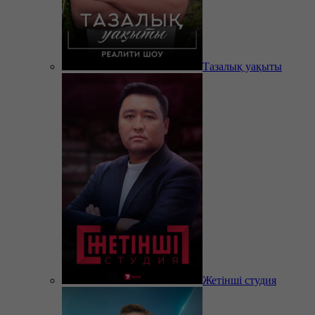
Тазалық уақыты
Жетінші студия