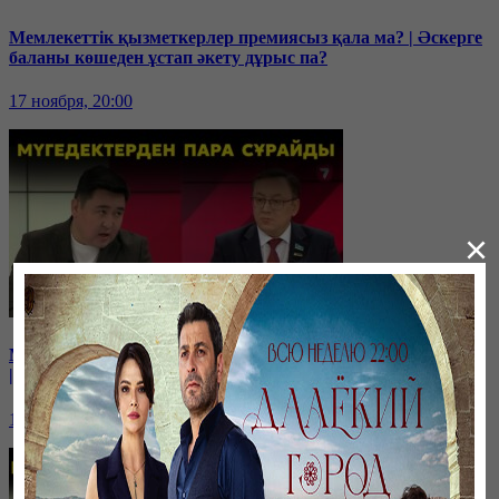
Мемлекеттік қызметкерлер премиясыз қала ма? | Әскерге
баланы көшеден ұстап әкету дұрыс па?
17 ноября, 20:00
×
Мүгедекке банк несие бермейді | Мүгедектен пара сұрайды
| Мүгедекке сапасыз арба береді | Онкология!
10 ноября, 20:00