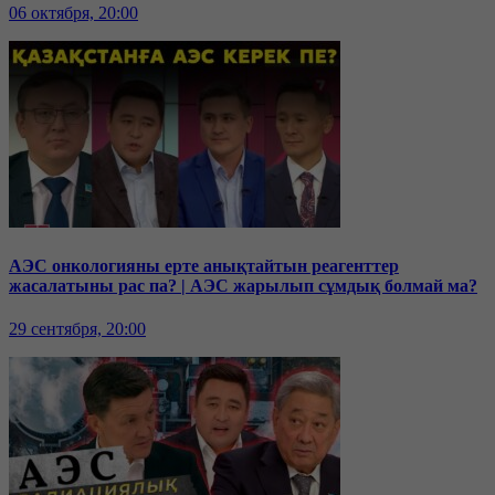
06 октября, 20:00
АЭС онкологияны ерте анықтайтын реагенттер
жасалатыны рас па? | АЭС жарылып сұмдық болмай ма?
29 сентября, 20:00