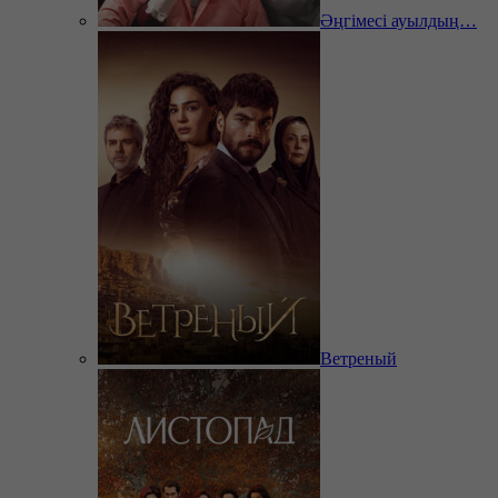
Әңгімесі ауылдың…
Ветреный