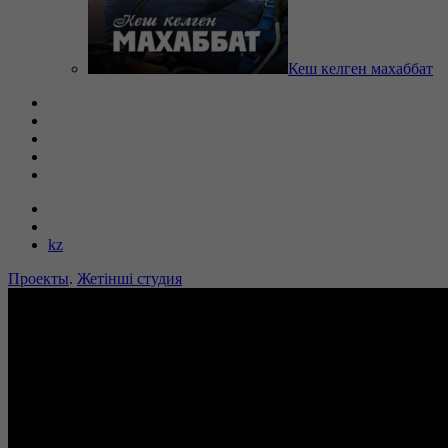
Кеш келген махаббат
kz
Проекты
.
Жетінші студия