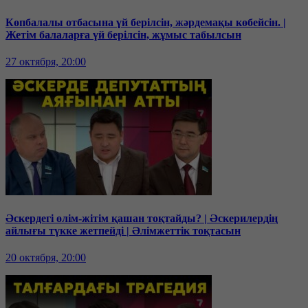
Көпбалалы отбасына үй берілсін, жәрдемақы көбейсін. |
Жетім балаларға үй берілсін, жұмыс табылсын
27 октября, 20:00
Әскердегі өлім-жітім қашан тоқтайды? | Әскерилердің
айлығы түкке жетпейді | Әлімжеттік тоқтасын
20 октября, 20:00