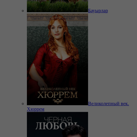
Бауырлар
Великолепный век.
Хюррем