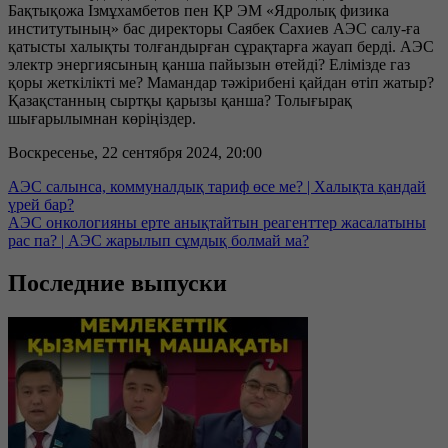
Бақтықожа Ізмұхамбетов пен ҚР ЭМ «Ядролық физика
институтының» бас директоры Саябек Сахиев АЭС салу-ға
қатысты халықты толғандырған сұрақтарға жауап берді. АЭС
электр энергиясының қанша пайызын өтейді? Елімізде газ
қоры жеткілікті ме? Мамандар тәжірибені қайдан өтіп жатыр?
Қазақстанның сыртқы қарызы қанша? Толығырақ
шығарылымнан көріңіздер.
Воскресенье, 22 сентября 2024, 20:00
АЭС салынса, коммуналдық тариф өсе ме? | Халықта қандай
үрей бар?
АЭС онкологияны ерте анықтайтын реагенттер жасалатыны
рас па? | АЭС жарылып сұмдық болмай ма?
Последние выпуски