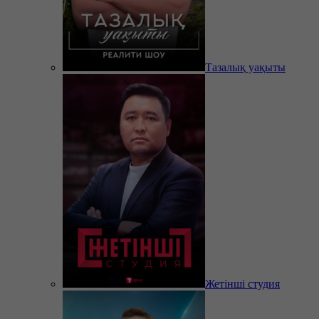
Тазалық уақыты
Жетінші студия