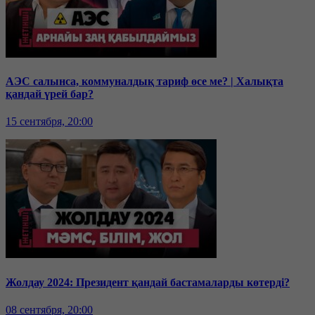
АЭС салынса, коммуналдық тариф өсе ме? | Халықта
қандай үрей бар?
15 сентября, 20:00
Жолдау 2024: Президент қандай бастамаларды көтерді?
08 сентября, 20:00