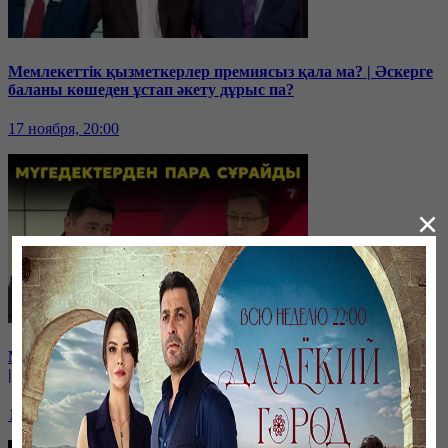
Мемлекеттік қызметкерлер премиясыз қала ма? | Әскерге
баланы көшеден ұстап әкету дұрыс па?
17 ноября, 20:00
×
Мүгедекке банк несие бермейді | Мүгедектен пара сұрайды
| Мүгедекке сапасыз арба береді | Онкология!
10 ноября, 20:00