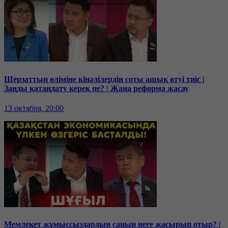
Шерзаттың өліміне кінәлілердің соты ашық өтуі тиіс |
Заңды қатаңдату керек пе? | Жаңа реформа жасау
13 октября, 20:00
Мемлекет жұмыссыздардың санын неге жасырып отыр? |