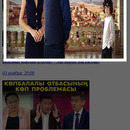
Бюджетте 15 трлн. теңге бар, керегі 25 трлн. теңге. Үкімет
ақшаны қайдан алады? | Дағдарыс басталды!
03 ноября, 20:00