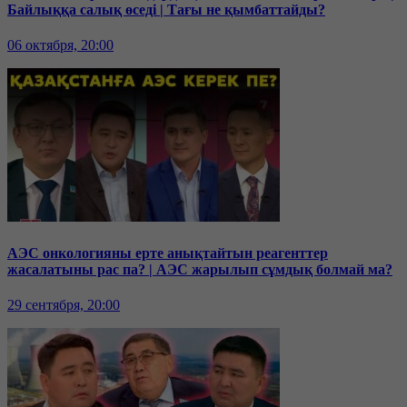
Байлыққа салық өседі | Тағы не қымбаттайды?
06 октября, 20:00
АЭС онкологияны ерте анықтайтын реагенттер
жасалатыны рас па? | АЭС жарылып сұмдық болмай ма?
29 сентября, 20:00