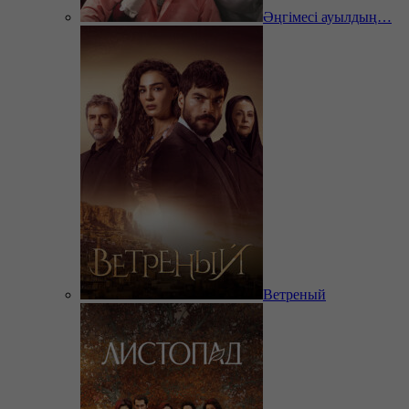
Әңгімесі ауылдың…
Ветреный