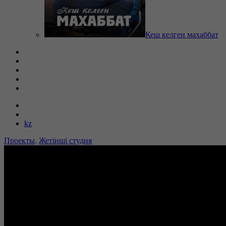
Кеш келген махаббат
kz
Проекты
.
Жетінші студия