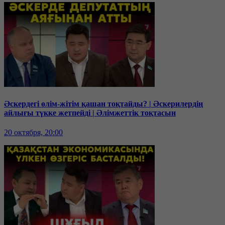
Әскердегі өлім-жітім қашан тоқтайды? | Әскерилердің
айлығы түкке жетпейді | Әлімжеттік тоқтасын
20 октября, 20:00