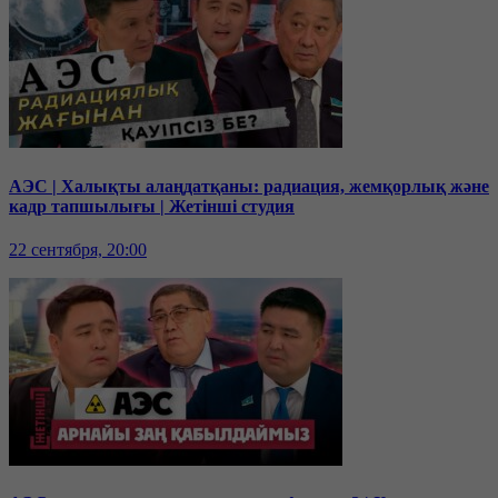
АЭС | Халықты алаңдатқаны: радиация, жемқорлық және
кадр тапшылығы | Жетінші студия
22 сентября, 20:00