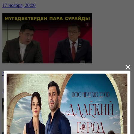
17 ноября, 20:00
×
Мүгедекке банк несие бермейді | Мүгедектен пара сұрайды
| Мүгедекке сапасыз арба береді | Онкология!
10 ноября, 20:00