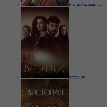
Әңгімесі ауылдың…
Ветреный