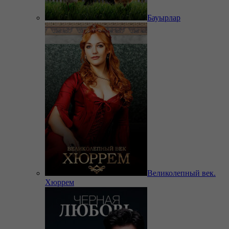
Бауырлар
Великолепный век.
Хюррем