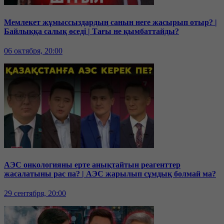
Мемлекет жұмыссыздардың санын неге жасырып отыр? |
Байлыққа салық өседі | Тағы не қымбаттайды?
06 октября, 20:00
АЭС онкологияны ерте анықтайтын реагенттер
жасалатыны рас па? | АЭС жарылып сұмдық болмай ма?
29 сентября, 20:00