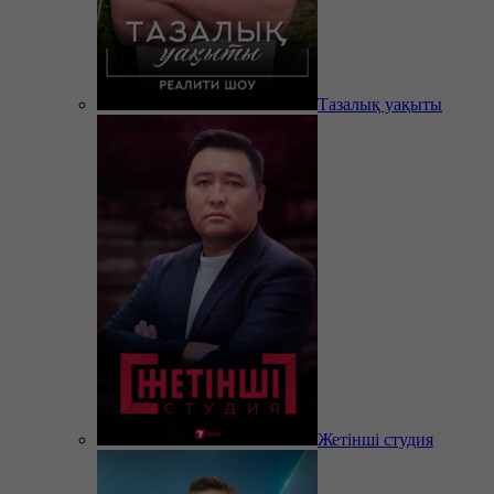
Тазалық уақыты
Жетінші студия