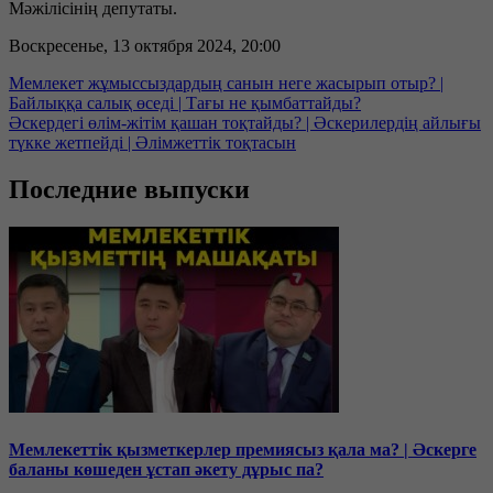
Мәжілісінің депутаты.
Воскресенье, 13 октября 2024, 20:00
Мемлекет жұмыссыздардың санын неге жасырып отыр? |
Байлыққа салық өседі | Тағы не қымбаттайды?
Әскердегі өлім-жітім қашан тоқтайды? | Әскерилердің айлығы
түкке жетпейді | Әлімжеттік тоқтасын
Последние выпуски
Мемлекеттік қызметкерлер премиясыз қала ма? | Әскерге
баланы көшеден ұстап әкету дұрыс па?