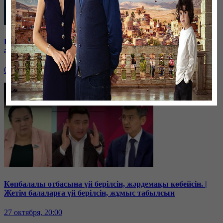
Бюджетте 15 трлн. теңге бар, керегі 25 трлн. теңге. Үкімет
ақшаны қайдан алады? | Дағдарыс басталды!
03 ноября, 20:00
Көпбалалы отбасына үй берілсін, жәрдемақы көбейсін. |
Жетім балаларға үй берілсін, жұмыс табылсын
27 октября, 20:00