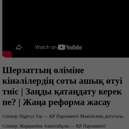
Шерзаттың өліміне
кінәлілердің соты ашық өтуі
тиіс | Заңды қатаңдату керек
пе? | Жаңа реформа жасау
Спикер: Нұргүл Тау — ҚР Парламенті Мәжілісінің депутаты.
Спикер: Жарқынбек Амантайұлы — ҚР Парламенті