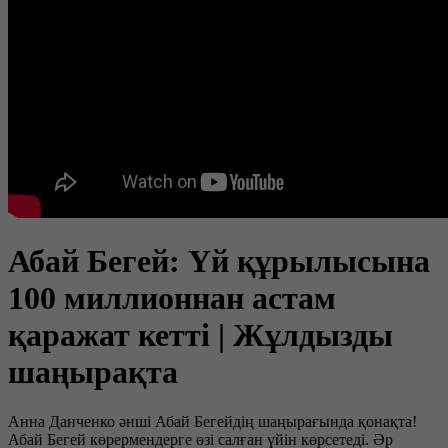
Абай Бегей: Үй құрылысына
100 миллионнан астам
қаражат кетті | Жұлдызды
шаңырақта
Анна Данченко әнші Абай Бегейдің шаңырағында қонақта!
Абай Бегей көрермендерге өзі салған үйін көрсетеді. Әр