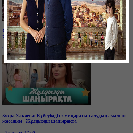
Сабыркүл Асанова: Туған анам тірі болса да, мені басқа
әйел өсірді | Жұлдызды шаңырақта
03 февраля, 17:00
Зухра Хакиева: Күйеуімді өзіме қаратып алудың амалын
жасадым | Жұлдызды шаңырақта
27 января, 17:00