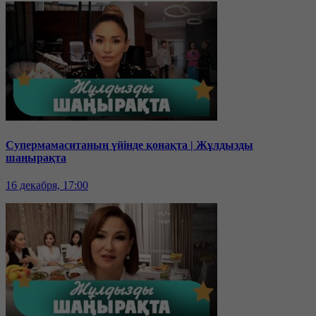
Супермамаситаның үйінде қонақта | Жұлдызды
шаңырақта
16 декабря, 17:00