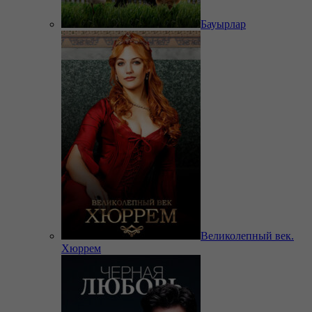
Бауырлар
Великолепный век.
Хюррем