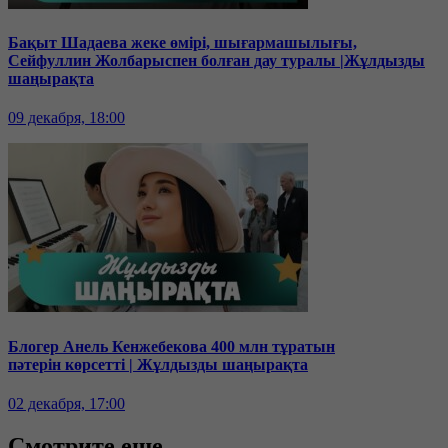
Бақыт Шадаева жеке өмірі, шығармашылығы,
Сейфуллин Жолбарыспен болған дау туралы |Жұлдызды
шаңырақта
09 декабря, 18:00
Блогер Анель Кенжебекова 400 млн тұратын
пәтерін көрсетті | Жұлдызды шаңырақта
02 декабря, 17:00
Смотрите еще