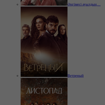
Әңгімесі ауылдың…
Ветреный