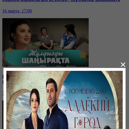
16 марта, 17:00
×
Блогер Бота Хамит эксклюзив сұхбат беріп, күйеуі мен
балаларын көрсетті | Жұлдызды шаңырақта
10 февраля, 17:00