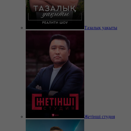
Тазалық уақыты
Жетінші студия