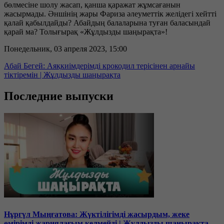
бөлмесіне шолу жасап, қанша қаражат жұмсағанын
жасырмады. Әншінің жары Фариза әлеуметтік желідегі хейтті
қалай қабылдайды? Абайдың балаларына туған баласындай
қарай ма? Толығырақ «Жұлдызды шаңырақта»!
Понедельник, 03 апреля 2023, 15:00
Абай Бегей: Аяқкиімдерімді крокодил терісінен арнайы
тіктіремін | Жұлдызды шаңырақта
Последние выпуски
Нұргүл Мыңғатова: Жүктілігімді жасырдым, жеке
өмірімді жариялағым келмейді | Жұлдызды шаңырақта