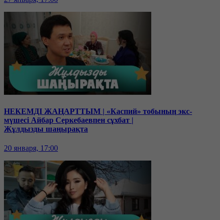
НЕКЕМДІ ЖАҢАРТТЫМ | «Каспий» тобының экс-
мүшесі Айбар Серкебаевпен сұхбат |
Жұлдызды шаңырақта
20 января, 17:00