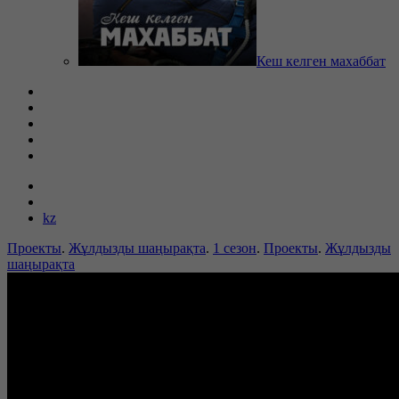
Кеш келген махаббат
kz
Проекты
.
Жұлдызды шаңырақта
.
1 сезон
.
Проекты
.
Жұлдызды
шаңырақта