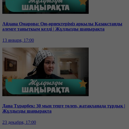
Айдана Омарова: Ою-өрнектеріміз арқылы Қазақстанды
әлемге танытқым келді | Жұлдызды шаңырақта
13 января, 17:00
Дана Тұрарбек: 30 мың теңге төлеп, жатақханада тұрдық |
Жұлдызды шаңырақта
23 декабря, 17:00