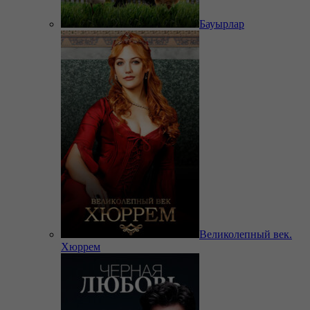
Бауырлар
Великолепный век.
Хюррем