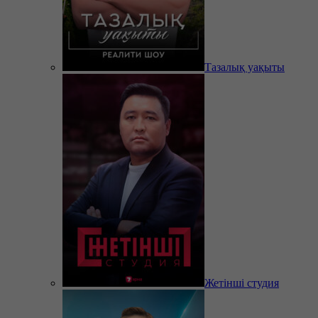
Тазалық уақыты
Жетінші студия