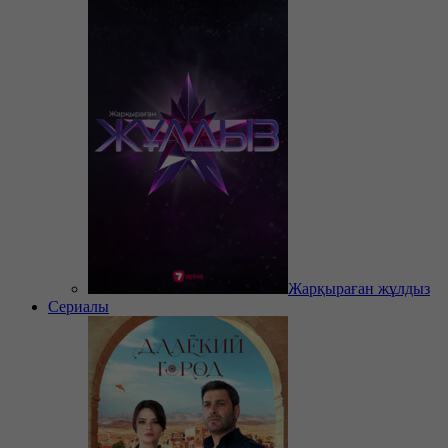
Жарқыраған жұлдыз
Сериалы