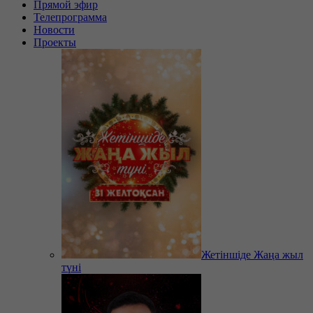
Прямой эфир
Телепрограмма
Новости
Проекты
Жетіншіде Жаңа жыл
түні