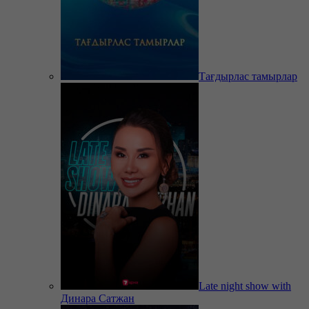
Тағдырлас тамырлар
Late night show with
Динара Сатжан