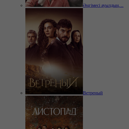
Әңгімесі ауылдың…
Ветреный