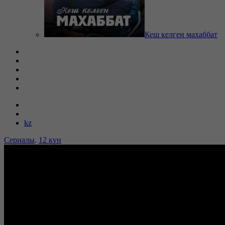
Кеш келген махаббат
kz
Сериалы
.
12 күн