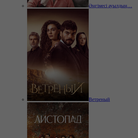
Әңгімесі ауылдың…
Ветреный