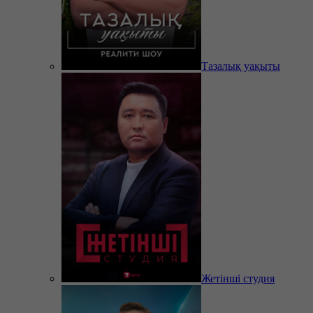
Тазалық уақыты
Жетінші студия