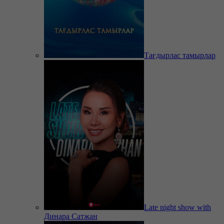
Тағдырлас тамырлар
Late night show with
Динара Сатжан