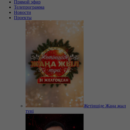
Прямой эфир
Телепрограмма
Новости
Проекты
Жетіншіде Жаңа жыл
түні