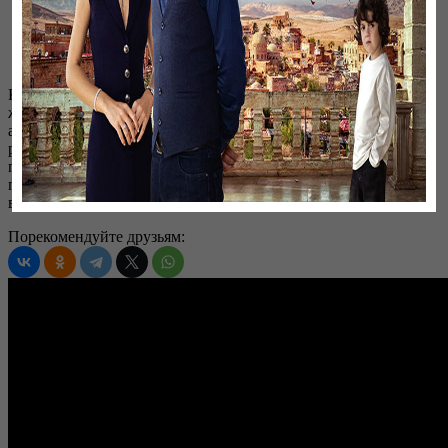
Жанр:
Комедийный сериал
Язык
: Казахский
Хронометраж:
22 минуты
Комедийный сериал для всей семьи о трудностях переезда и
жизни в большом городе. Простая казахская семья живет в
ауле. Ради образования и будущего детей любящие родители
решаются на переезд в Алматы. Теперь выходцам из аула
приходится жить в ритме мегаполиса. Главные герои
постоянно попадают в комичные ситуации и пытаются найти
выход из них с оптимизмом и чувством юмора.
Порекомендуйте друзьям: