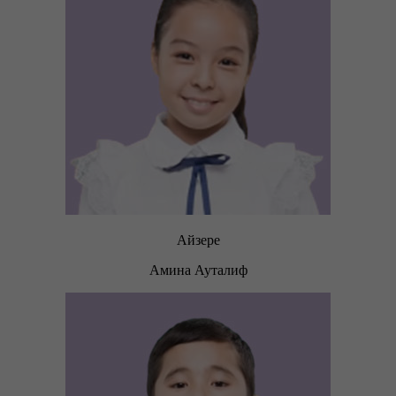
Айзере
Амина Ауталиф