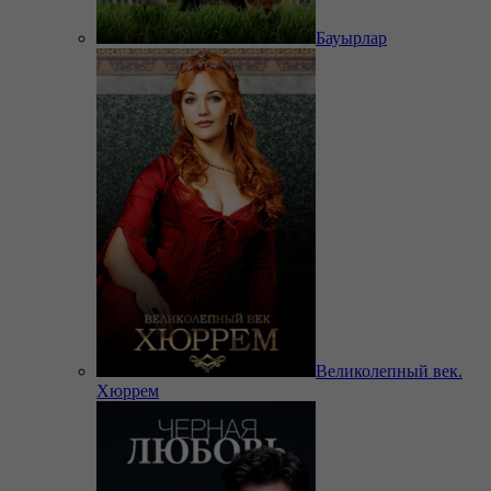
Бауырлар
Великолепный век.
Хюррем