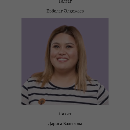
Талгат
Ерболат Әлқожаев
Ляззат
Дарига Бадыкова