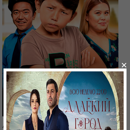
×
Ата-ана. Бала-шаға