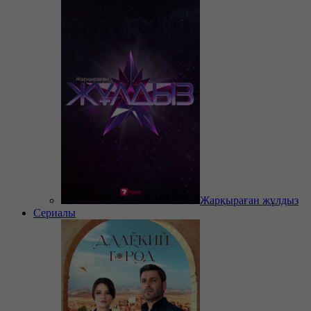
Жарқыраған жұлдыз
Сериалы