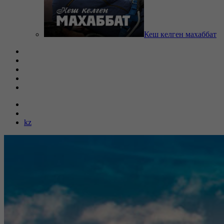
Кеш келген махаббат
kz