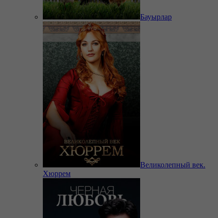
Бауырлар
Великолепный век.
Хюррем