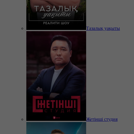
Тазалық уақыты
Жетінші студия