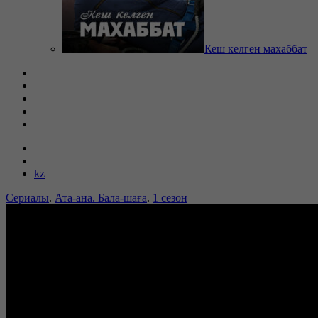
Кеш келген махаббат
kz
Сериалы
.
Ата-ана. Бала-шаға
.
1 сезон