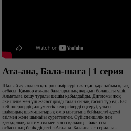
Ата-ана, Бала-шаға | 1 серия
Шалғай ауылда ел қатарлы өмір сүріп жатқан қарапайым қазақ
отбасы. Қамқор ата-ана балаларының жарқын болашағы үшін
Алматыға көшу туралы шешім қабылдайды. Дипломы жоқ
әке-шеше мен үш жасөспірімді талай сынақ тосып тұр еді. Бас
кейіпкерлердің әлеуметтік кедергілерді еңсеруі, үлкен
шаһардың шым-шытырық өмір ырғағына бейімделуі әдемі
әзілмен және шынайы суреттелген. Сүйіспеншілік пен
қамқорлық, оптимизм мен зілсіз қалжың – бақытты
отбасының берік діңгегі. «Ата-ана. Бала-шаға» сериалы –