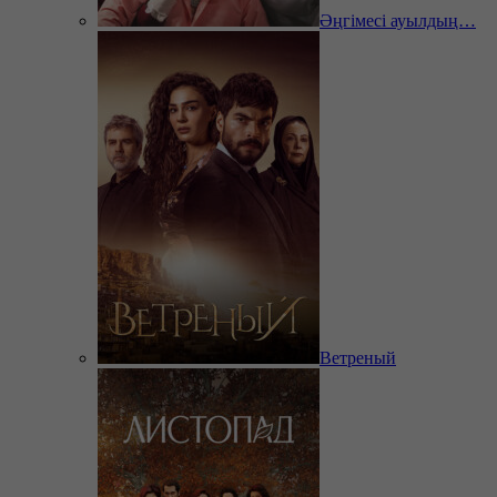
Әңгімесі ауылдың…
Ветреный