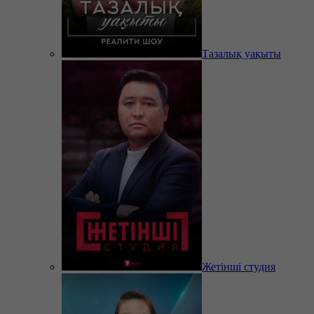
Тазалық уақыты
Жетінші студия