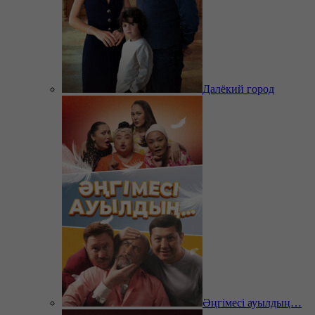
Далёкий город
Әңгімесі ауылдың…