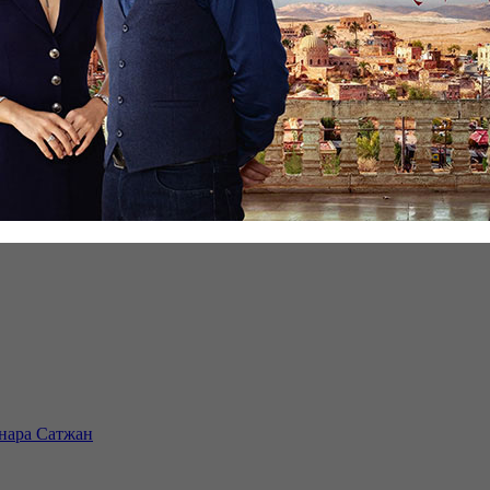
инара Сатжан