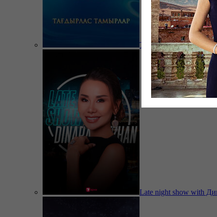
Тағдырлас тамырлар
Late night show with Д