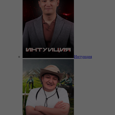
Интуиция