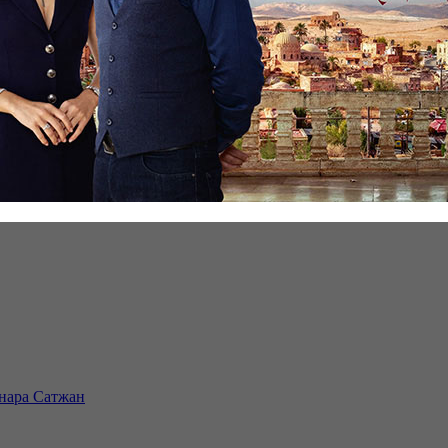
инара Сатжан