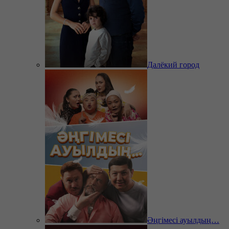
Далёкий город
Әңгімесі ауылдың…