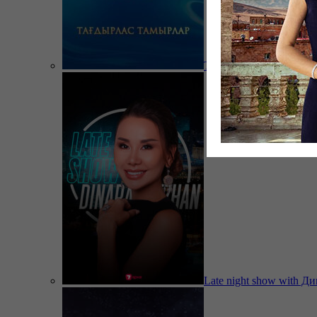
Тағдырлас тамырлар
Late night show with Д