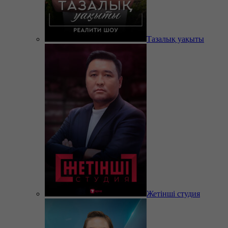
Тазалық уақыты
Жетінші студия