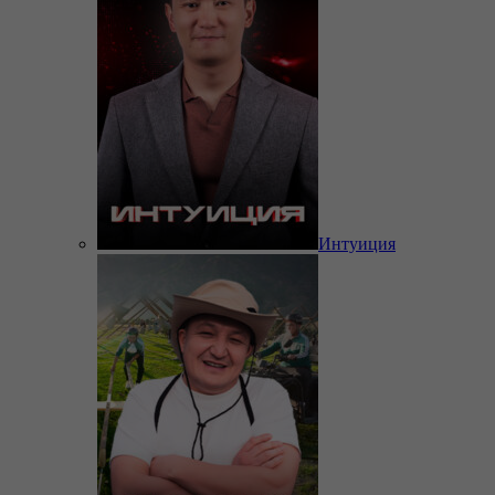
Интуиция